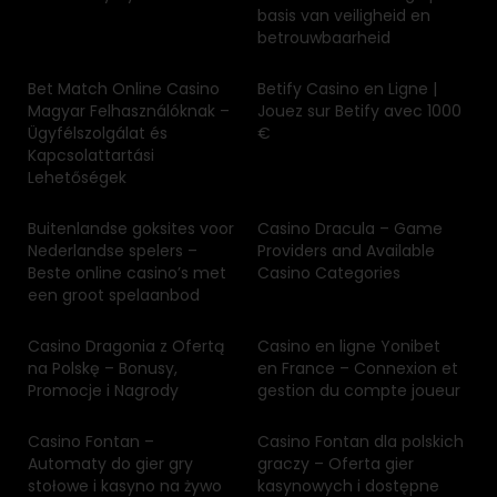
basis van veiligheid en
betrouwbaarheid
Bet Match Online Casino
Betify Casino en Ligne |
Magyar Felhasználóknak –
Jouez sur Betify avec 1000
Ügyfélszolgálat és
€
Kapcsolattartási
Lehetőségek
Buitenlandse goksites voor
Casino Dracula – Game
Nederlandse spelers –
Providers and Available
Beste online casino’s met
Casino Categories
een groot spelaanbod
Casino Dragonia z Ofertą
Casino en ligne Yonibet
na Polskę – Bonusy,
en France – Connexion et
Promocje i Nagrody
gestion du compte joueur
Casino Fontan –
Casino Fontan dla polskich
Automaty do gier gry
graczy – Oferta gier
stołowe i kasyno na żywo
kasynowych i dostępne