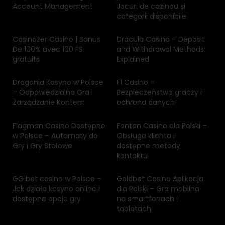
Account Management
Jocuri de cazinou și
categorii disponibile
Casinozer Casino | Bonus
Dracula Casino – Deposit
De 100% avec 100 FS
and Withdrawal Methods
gratuits
Explained
Dragonia Kasyno w Polsce
F1 Casino –
– Odpowiedzialna Gra i
Bezpieczeństwo graczy i
Zarządzanie Kontem
ochrona danych
Flagman Casino Dostępne
Fontan Casino dla Polski –
w Polsce – Automaty do
Obsługa klienta i
Gry i Gry Stołowe
dostępne metody
kontaktu
GG bet casino w Polsce –
Goldbet Casino Aplikacja
Jak działa kasyno online i
dla Polski – Gra mobilna
dostępne opcje gry
na smartfonach i
tabletach