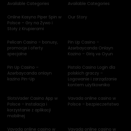
Available Categories
Available Categories
Online Kasyno Piper Spin w
Our Story
Polsce – Gry na Żywo i
Stoły z Krupierami
Pelican Casino – bonusy,
Pin Up Casino –
promocje i oferty
Azərbaycanda Onlayn
specjalne
Kazino – Giriş və Oyun
Pin Up Casino –
Pistolo Casino Login dla
Azərbaycanda onlayn
polskich graczy –
kazino Pin-Up
Logowanie i zarządzanie
kontem użytkownika
SlotsVader Casino App w
Vavada online casino w
Polsce – Instalacja i
Polsce – bezpieczeństwo
korzystanie z aplikacji
mobilnej
Vavada online casino w
Vavada online casino w