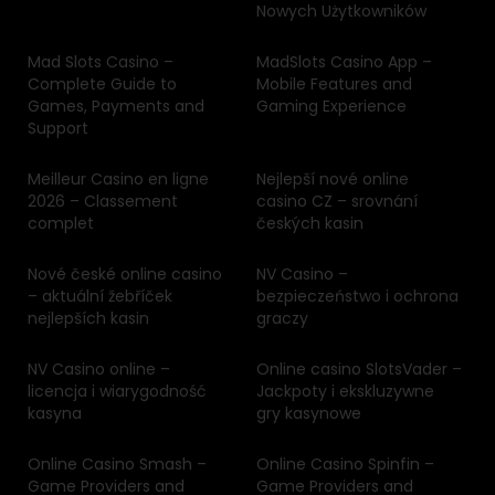
Nowych Użytkowników
Mad Slots Casino –
MadSlots Casino App –
Complete Guide to
Mobile Features and
Games, Payments and
Gaming Experience
Support
Meilleur Casino en ligne
Nejlepší nové online
2026 – Classement
casino CZ – srovnání
complet
českých kasin
Nové české online casino
NV Casino –
– aktuální žebříček
bezpieczeństwo i ochrona
nejlepších kasin
graczy
NV Casino online –
Online casino SlotsVader –
licencja i wiarygodność
Jackpoty i ekskluzywne
kasyna
gry kasynowe
Online Casino Smash –
Online Casino Spinfin –
Game Providers and
Game Providers and