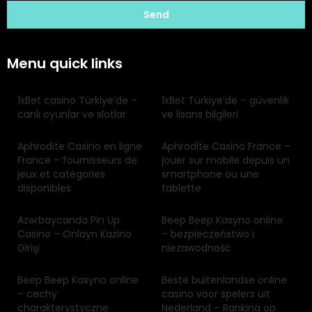
Send
Menu quick links
1xBet casino Türkiye’de –
1xBet Türkiye’de – güvenlik
canlı oyunlar ve slotlar
ve lisans bilgileri
Aphrodite Casino en ligne
Aphrodite Casino France –
France – fournisseurs de
jouer sur mobile depuis un
jeux et catégories
smartphone ou une
disponibles
tablette
Azərbaycanda Pin Up
Beep Beep Kasyno online
Casino – Onlayn Kazino
– bezpieczeństwo i
Girişi
niezawodność
Beep Beep Kasyno online
Beste buitenlandse online
– cechy
casino voor spelers uit
charakterystyczne
Nederland – Ranking op