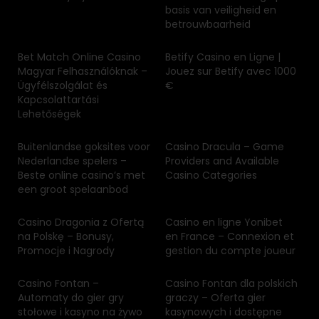
basis van veiligheid en
betrouwbaarheid
Bet Match Online Casino
Betify Casino en Ligne |
Magyar Felhasználóknak –
Jouez sur Betify avec 1000
Ügyfélszolgálat és
€
Kapcsolattartási
Lehetőségek
Buitenlandse goksites voor
Casino Dracula – Game
Nederlandse spelers –
Providers and Available
Beste online casino’s met
Casino Categories
een groot spelaanbod
Casino Dragonia z Ofertą
Casino en ligne Yonibet
na Polskę – Bonusy,
en France – Connexion et
Promocje i Nagrody
gestion du compte joueur
Casino Fontan –
Casino Fontan dla polskich
Automaty do gier gry
graczy – Oferta gier
stołowe i kasyno na żywo
kasynowych i dostępne