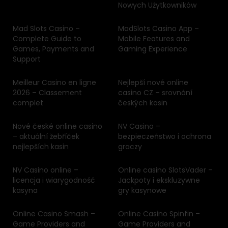
Nowych Użytkowników
Mad Slots Casino –
MadSlots Casino App –
Complete Guide to
Mobile Features and
Games, Payments and
Gaming Experience
Support
Meilleur Casino en ligne
Nejlepší nové online
2026 – Classement
casino CZ – srovnání
complet
českých kasin
Nové české online casino
NV Casino –
– aktuální žebříček
bezpieczeństwo i ochrona
nejlepších kasin
graczy
NV Casino online –
Online casino SlotsVader –
licencja i wiarygodność
Jackpoty i ekskluzywne
kasyna
gry kasynowe
Online Casino Smash –
Online Casino Spinfin –
Game Providers and
Game Providers and