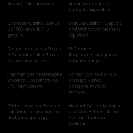
Account Management
Jocuri de cazinou și
categorii disponibile
Casinozer Casino | Bonus
Dracula Casino – Deposit
De 100% avec 100 FS
and Withdrawal Methods
gratuits
Explained
Dragonia Kasyno w Polsce
F1 Casino –
– Odpowiedzialna Gra i
Bezpieczeństwo graczy i
Zarządzanie Kontem
ochrona danych
Flagman Casino Dostępne
Fontan Casino dla Polski –
w Polsce – Automaty do
Obsługa klienta i
Gry i Gry Stołowe
dostępne metody
kontaktu
GG bet casino w Polsce –
Goldbet Casino Aplikacja
Jak działa kasyno online i
dla Polski – Gra mobilna
dostępne opcje gry
na smartfonach i
tabletach