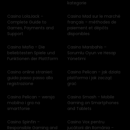
kategorie
Casino LolaJack –
Casino Mad sur le marché
Complete Guide to
français – méthodes de
Games, Payments and
paiement et dépôts
Support
disponibles
Casino Mafia – Die
Casino Marsbahis –
beliebtesten Spiele und
Sorumlu Oyun ve Hesap
Funktionen der Plattform
Yönetimi
Casino online stranieri:
Casino Pelican – jak działa
guida passo passo alla
platforma i jak zacząć
registrazione
grać
Casino Pelican – wersja
Casino Smash – Mobile
mobilna i gra na
Gaming on Smartphones
smartfonie
and Tablets
Casino Spinfin –
Casino Vox pentru
Responsible Gaming and
jucătorii din România –