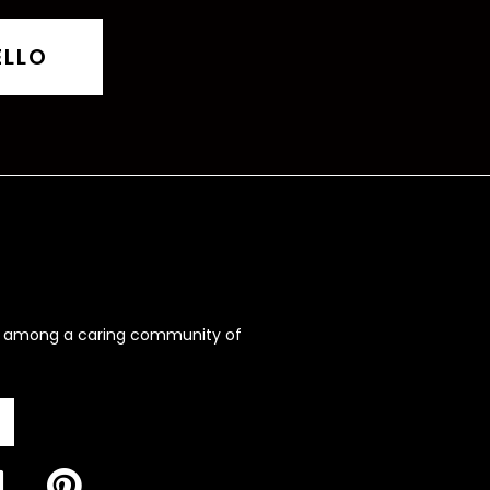
ELLO
k among a caring community of