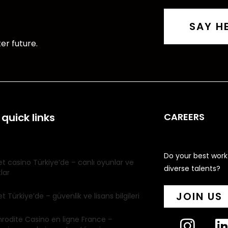
SAY H
er future.
quick links
CAREERS
Do your best wor
et casino Türkiye’de – canlı oyunlar ve
diverse talents?
tlar
JOIN US
et Türkiye’de – güvenlik ve lisans bilgileri
rodite Casino en ligne France –