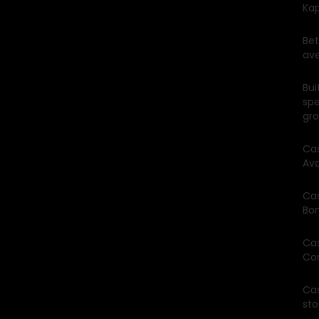
Kap
Bet
av
Bui
spe
gr
Cas
Ava
Cas
Bon
Cas
Con
Cas
sto