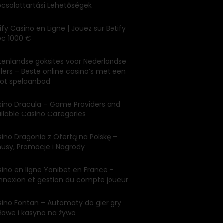
csolattartási Lehetőségek
ify Casino en Ligne | Jouez sur Betify
ec 1000 €
tenlandse goksites voor Nederlandse
lers – Beste online casino’s met een
oot spelaanbod
ino Dracula – Game Providers and
ilable Casino Categories
ino Dragonia z Ofertą na Polskę –
usy, Promocje i Nagrody
ino en ligne Yonibet en France –
nexion et gestion du compte joueur
ino Fontan – Automaty do gier gry
łowe i kasyno na żywo