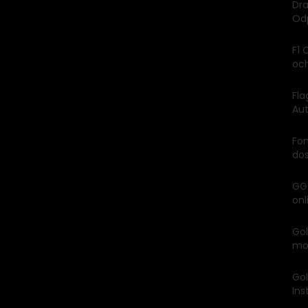
Dra
Odp
F1 
oc
Fl
Aut
Fon
do
GG 
onl
Gol
mob
Gol
Ins