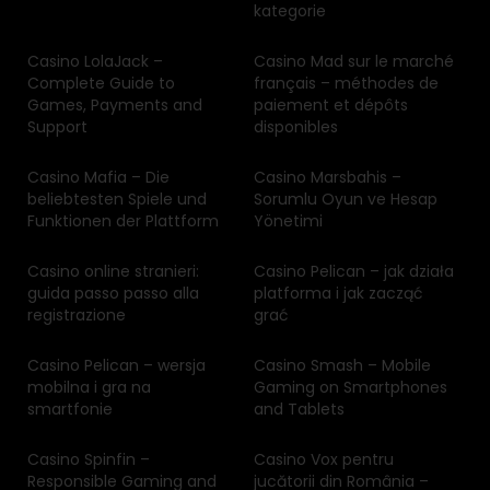
kategorie
Casino LolaJack –
Casino Mad sur le marché
Complete Guide to
français – méthodes de
Games, Payments and
paiement et dépôts
Support
disponibles
Casino Mafia – Die
Casino Marsbahis –
beliebtesten Spiele und
Sorumlu Oyun ve Hesap
Funktionen der Plattform
Yönetimi
Casino online stranieri:
Casino Pelican – jak działa
guida passo passo alla
platforma i jak zacząć
registrazione
grać
Casino Pelican – wersja
Casino Smash – Mobile
mobilna i gra na
Gaming on Smartphones
smartfonie
and Tablets
Casino Spinfin –
Casino Vox pentru
Responsible Gaming and
jucătorii din România –