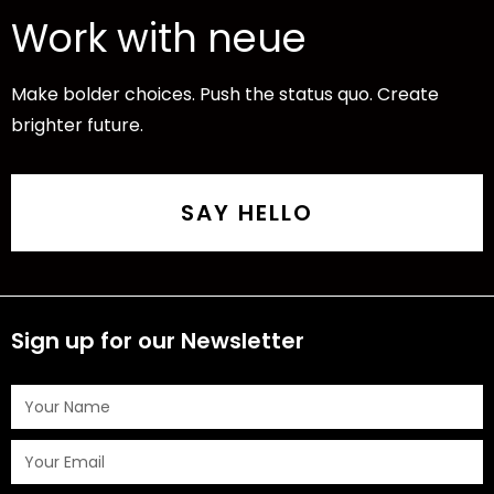
Work with neue
Make bolder choices. Push the status quo. Create
brighter future.
SAY HELLO
Sign up for our Newsletter