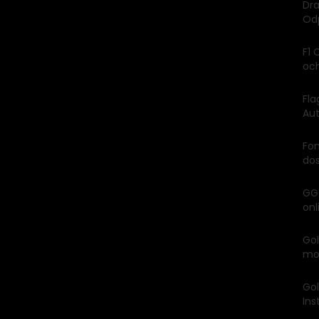
Dra
Odp
F1 
oc
Fl
Aut
Fon
do
GG 
onl
Gol
mob
Gol
Ins