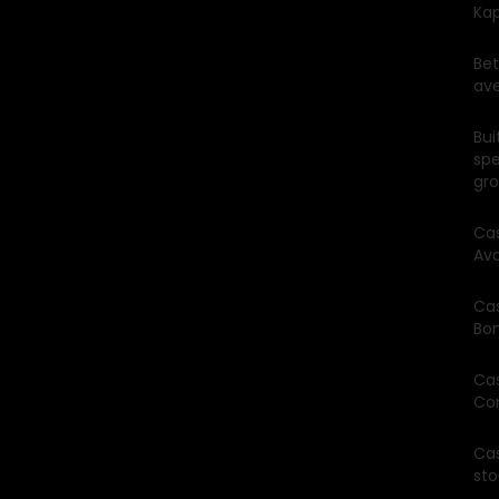
Kap
Bet
av
Bui
spe
gr
Cas
Ava
Cas
Bon
Cas
Con
Cas
sto