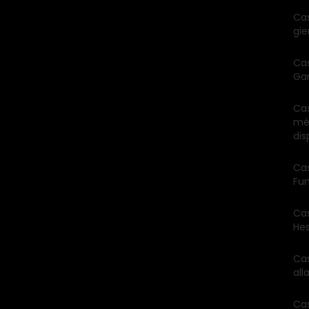
Cas
gie
Cas
Ga
Cas
mé
dis
Cas
Fun
Cas
He
Cas
all
Cas