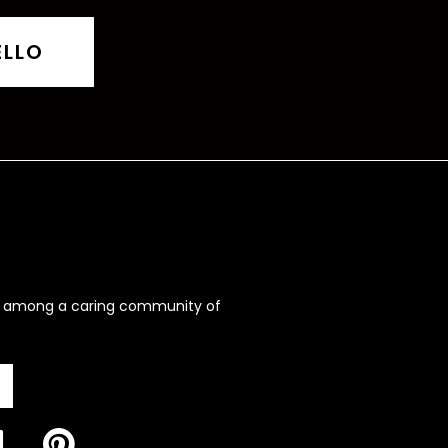
ELLO
k among a caring community of