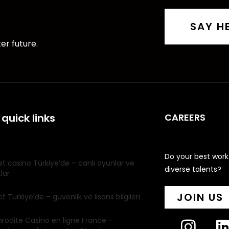
SAY H
er future.
quick links
CAREERS
Do your best wor
et casino Türkiye’de – canlı oyunlar ve
diverse talents?
tlar
JOIN US
et Türkiye’de – güvenlik ve lisans bilgileri
rodite Casino en ligne France –