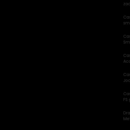
za
Cas
sm
Ca
Sm
Cas
Ac
Cas
Joc
Cas
FS 
Dra
Met