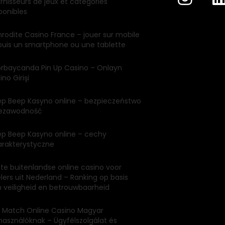
rnisseurs de jeux et catégories
ponibles
rodite Casino France – jouer sur mobile
uis un smartphone ou une tablette
rbaycanda Pin Up Casino – Onlayn
ino Girişi
p Beep Kasyno online – bezpieczeństwo
iezawodność
p Beep Kasyno online – cechy
arakterystyczne
te buitenlandse online casino voor
lers uit Nederland – Ranking op basis
 veiligheid en betrouwbaarheid
 Match Online Casino Magyar
használóknak – Ügyfélszolgálat és