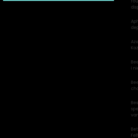
fou
dis
Aph
dep
Azə
Kaz
Bee
i n
Bee
ch
Bes
spe
van
Bet
Fel