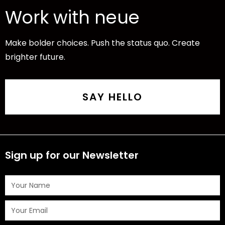
Work with neue
Make bolder choices. Push the status quo. Create
brighter future.
SAY HELLO
Sign up for our Newsletter