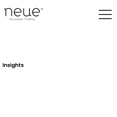
Insights