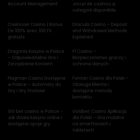
Account Management
Jocuri de cazinou și
categorii disponibile
Casinozer Casino | Bonus
Dracula Casino – Deposit
De 100% avec 100 FS
and Withdrawal Methods
gratuits
Explained
Dragonia Kasyno w Polsce
F1 Casino –
– Odpowiedzialna Gra i
Bezpieczeństwo graczy i
Zarządzanie Kontem
ochrona danych
Flagman Casino Dostępne
Fontan Casino dla Polski –
w Polsce – Automaty do
Obsługa klienta i
Gry i Gry Stołowe
dostępne metody
kontaktu
GG bet casino w Polsce –
Goldbet Casino Aplikacja
Jak działa kasyno online i
dla Polski – Gra mobilna
dostępne opcje gry
na smartfonach i
tabletach