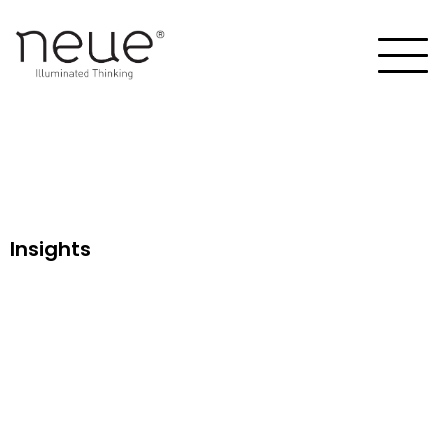
Insights