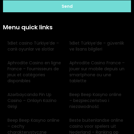
Send
Menu quick links
1xBet casino Türkiye’de –
1xBet Türkiye’de – güvenlik
canlı oyunlar ve slotlar
ve lisans bilgileri
Aphrodite Casino en ligne
Aphrodite Casino France –
France – fournisseurs de
jouer sur mobile depuis un
jeux et catégories
smartphone ou une
disponibles
tablette
Azərbaycanda Pin Up
Beep Beep Kasyno online
Casino – Onlayn Kazino
– bezpieczeństwo i
Girişi
niezawodność
Beep Beep Kasyno online
Beste buitenlandse online
– cechy
casino voor spelers uit
charakterystyczne
Nederland – Ranking op