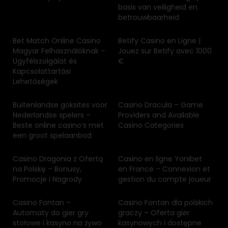
basis van veiligheid en
betrouwbaarheid
Bet Match Online Casino
Betify Casino en Ligne |
Magyar Felhasználóknak –
Jouez sur Betify avec 1000
Ügyfélszolgálat és
€
Kapcsolattartási
Lehetőségek
Buitenlandse goksites voor
Casino Dracula – Game
Nederlandse spelers –
Providers and Available
Beste online casino’s met
Casino Categories
een groot spelaanbod
Casino Dragonia z Ofertą
Casino en ligne Yonibet
na Polskę – Bonusy,
en France – Connexion et
Promocje i Nagrody
gestion du compte joueur
Casino Fontan –
Casino Fontan dla polskich
Automaty do gier gry
graczy – Oferta gier
stołowe i kasyno na żywo
kasynowych i dostępne