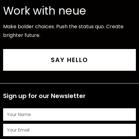
Work with neue
Make bolder choices. Push the status quo. Create
brighter future.
SAY HELLO
Sign up for our Newsletter