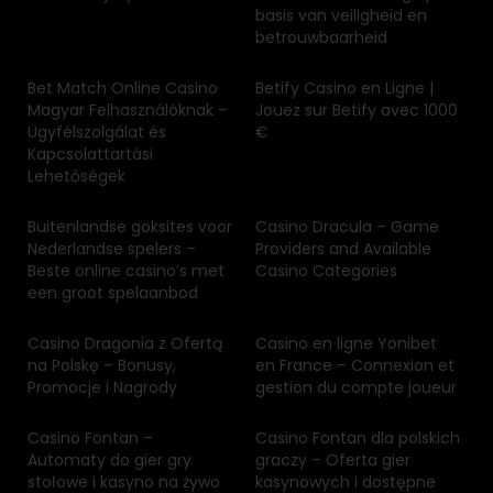
basis van veiligheid en
betrouwbaarheid
Bet Match Online Casino
Betify Casino en Ligne |
Magyar Felhasználóknak –
Jouez sur Betify avec 1000
Ügyfélszolgálat és
€
Kapcsolattartási
Lehetőségek
Buitenlandse goksites voor
Casino Dracula – Game
Nederlandse spelers –
Providers and Available
Beste online casino’s met
Casino Categories
een groot spelaanbod
Casino Dragonia z Ofertą
Casino en ligne Yonibet
na Polskę – Bonusy,
en France – Connexion et
Promocje i Nagrody
gestion du compte joueur
Casino Fontan –
Casino Fontan dla polskich
Automaty do gier gry
graczy – Oferta gier
stołowe i kasyno na żywo
kasynowych i dostępne