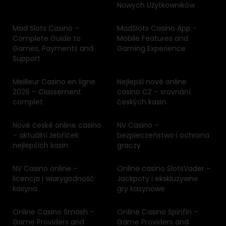
Nowych Użytkowników
Mad Slots Casino –
MadSlots Casino App –
Complete Guide to
Mobile Features and
Games, Payments and
Gaming Experience
Support
Meilleur Casino en ligne
Nejlepší nové online
2026 – Classement
casino CZ – srovnání
complet
českých kasin
Nové české online casino
NV Casino –
– aktuální žebříček
bezpieczeństwo i ochrona
nejlepších kasin
graczy
NV Casino online –
Online casino SlotsVader –
licencja i wiarygodność
Jackpoty i ekskluzywne
kasyna
gry kasynowe
Online Casino Smash –
Online Casino Spinfin –
Game Providers and
Game Providers and