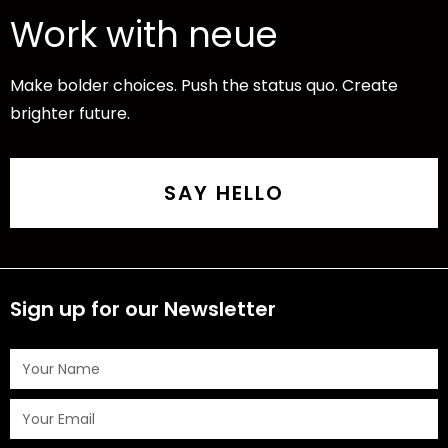
Work with neue
Make bolder choices. Push the status quo. Create
brighter future.
SAY HELLO
Sign up for our Newsletter