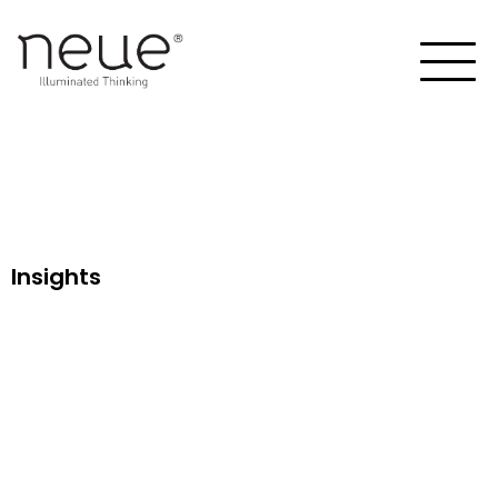
Insights