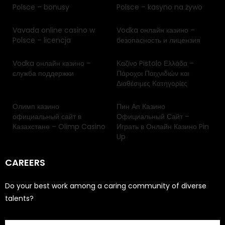
Polsce – bonusy
Polsce – kasyno na żywo
Vavada online casino w
Vodka онлайн казино –
Polsce – licencja
безопасность и лицензия
Vodka онлайн казино –
Καζίνο Pistolo Ελλάδα –
служба поддержки
Πάροχοι Παιχνιδιών και
Διαθέσιμες Κατηγορίες
Олимп казино
Пин Ап Казино
официальный сайт в
Официальный Сайт –
Казахстане – Olimp Casino
Играть в Онлайн Казино Pin
Up
CAREERS
Do your best work among a caring community of diverse
talents?