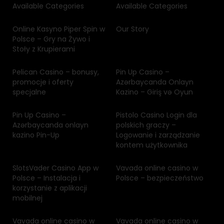
Available Categories
Available Categories
Online Kasyno Piper Spin w
Our Story
Polsce – Gry na Żywo i
Stoły z Krupierami
Pelican Casino – bonusy,
Pin Up Casino –
promocje i oferty
Azərbaycanda Onlayn
specjalne
Kazino – Giriş və Oyun
Pin Up Casino –
Pistolo Casino Login dla
Azərbaycanda onlayn
polskich graczy –
kazino Pin-Up
Logowanie i zarządzanie
kontem użytkownika
SlotsVader Casino App w
Vavada online casino w
Polsce – Instalacja i
Polsce – bezpieczeństwo
korzystanie z aplikacji
mobilnej
Vavada online casino w
Vavada online casino w