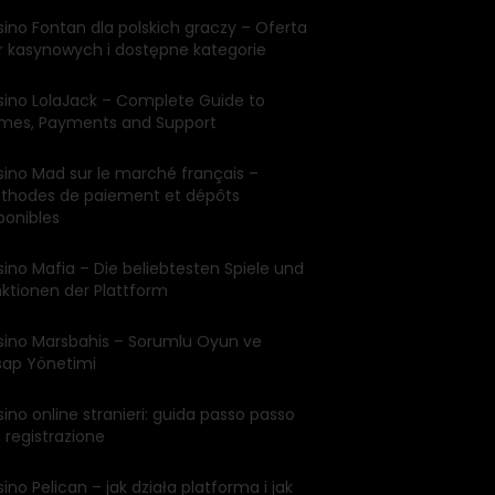
ino Fontan dla polskich graczy – Oferta
r kasynowych i dostępne kategorie
ino LolaJack – Complete Guide to
mes, Payments and Support
ino Mad sur le marché français –
thodes de paiement et dépôts
ponibles
ino Mafia – Die beliebtesten Spiele und
ktionen der Plattform
ino Marsbahis – Sorumlu Oyun ve
sap Yönetimi
ino online stranieri: guida passo passo
a registrazione
ino Pelican – jak działa platforma i jak