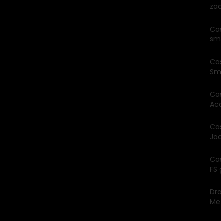
za
Cas
sm
Ca
Sm
Cas
Ac
Cas
Joc
Cas
FS 
Dra
Met