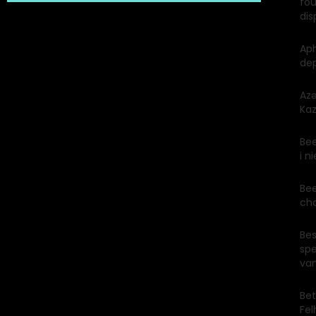
fou
dis
Aph
dep
Azə
Kaz
Bee
i n
Bee
ch
Bes
spe
van
Bet
Fel