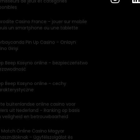
rnisseurs de jeux et catégories
ponibles
rodite Casino France – jouer sur mobile
uis un smartphone ou une tablette
rbaycanda Pin Up Casino – Onlayn
ino Girişi
p Beep Kasyno online – bezpieczeństwo
iezawodność
p Beep Kasyno online – cechy
arakterystyczne
te buitenlandse online casino voor
lers uit Nederland – Ranking op basis
 veiligheid en betrouwbaarheid
 Match Online Casino Magyar
használóknak – Ügyfélszolgálat és