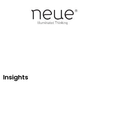
Insights