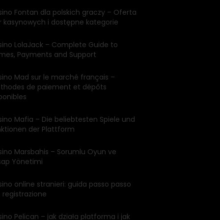
ino Fontan dla polskich graczy – Oferta
r kasynowych i dostępne kategorie
ino LolaJack – Complete Guide to
mes, Payments and Support
ino Mad sur le marché français –
thodes de paiement et dépôts
ponibles
ino Mafia – Die beliebtesten Spiele und
ktionen der Plattform
ino Marsbahis – Sorumlu Oyun ve
sap Yönetimi
ino online stranieri: guida passo passo
a registrazione
ino Pelican – jak działa platforma i jak