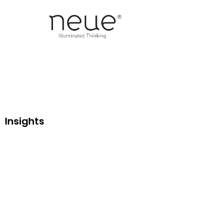
Insights