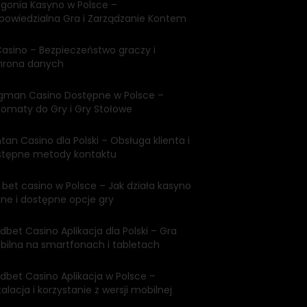
gonia Kasyno w Polsce –
owiedzialna Gra i Zarządzanie Kontem
Casino – Bezpieczeństwo graczy i
hrona danych
agman Casino Dostępne w Polsce –
omaty do Gry i Gry Stołowe
tan Casino dla Polski – Obsługa klienta i
stępne metody kontaktu
bet casino w Polsce – Jak działa kasyno
ine i dostępne opcje gry
dbet Casino Aplikacja dla Polski – Gra
ilna na smartfonach i tabletach
dbet Casino Aplikacja w Polsce –
talacja i korzystanie z wersji mobilnej