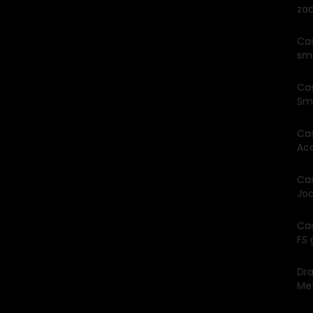
za
Cas
sm
Ca
Sm
Cas
Ac
Cas
Joc
Cas
FS 
Dra
Met