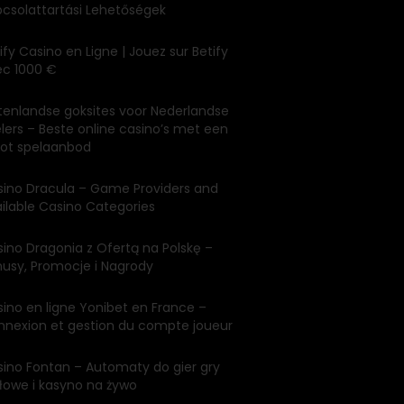
csolattartási Lehetőségek
ify Casino en Ligne | Jouez sur Betify
ec 1000 €
tenlandse goksites voor Nederlandse
lers – Beste online casino’s met een
oot spelaanbod
ino Dracula – Game Providers and
ilable Casino Categories
ino Dragonia z Ofertą na Polskę –
usy, Promocje i Nagrody
ino en ligne Yonibet en France –
nexion et gestion du compte joueur
ino Fontan – Automaty do gier gry
łowe i kasyno na żywo