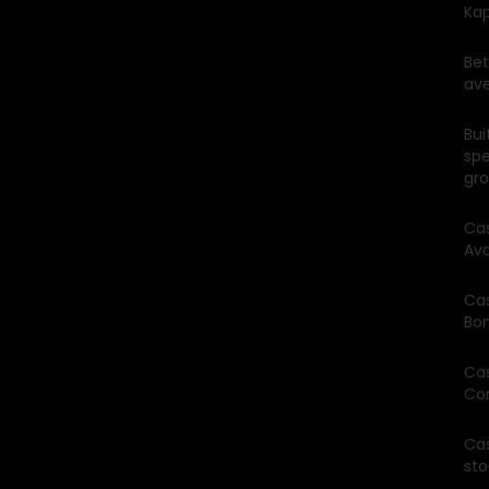
Kap
Bet
av
Bui
spe
gr
Cas
Ava
Cas
Bon
Cas
Con
Cas
sto