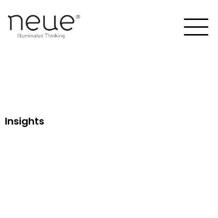
Insights