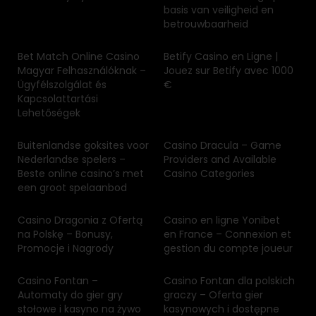
basis van veiligheid en
betrouwbaarheid
Bet Match Online Casino
Betify Casino en Ligne |
Magyar Felhasználóknak –
Jouez sur Betify avec 1000
Ügyfélszolgálat és
€
Kapcsolattartási
Lehetőségek
Buitenlandse goksites voor
Casino Dracula – Game
Nederlandse spelers –
Providers and Available
Beste online casino’s met
Casino Categories
een groot spelaanbod
Casino Dragonia z Ofertą
Casino en ligne Yonibet
na Polskę – Bonusy,
en France – Connexion et
Promocje i Nagrody
gestion du compte joueur
Casino Fontan –
Casino Fontan dla polskich
Automaty do gier gry
graczy – Oferta gier
stołowe i kasyno na żywo
kasynowych i dostępne