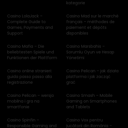
kategorie
Casino LolaJack –
Casino Mad sur le marché
Complete Guide to
français – méthodes de
Games, Payments and
paiement et dépôts
Support
disponibles
Casino Mafia – Die
Casino Marsbahis –
beliebtesten Spiele und
Sorumlu Oyun ve Hesap
Funktionen der Plattform
Yönetimi
Casino online stranieri:
Casino Pelican – jak działa
guida passo passo alla
platforma i jak zacząć
registrazione
grać
Casino Pelican – wersja
Casino Smash – Mobile
mobilna i gra na
Gaming on Smartphones
smartfonie
and Tablets
Casino Spinfin –
Casino Vox pentru
Responsible Gaming and
jucătorii din România –