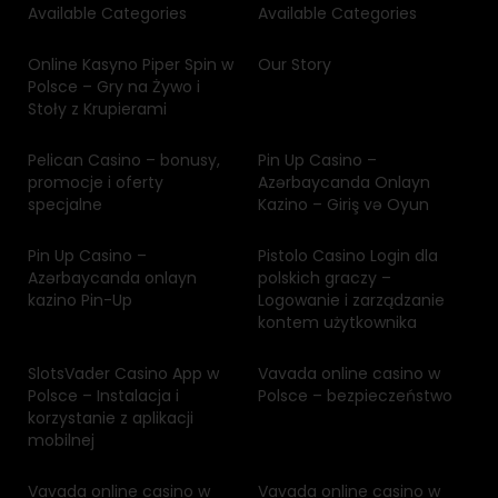
Available Categories
Available Categories
Online Kasyno Piper Spin w
Our Story
Polsce – Gry na Żywo i
Stoły z Krupierami
Pelican Casino – bonusy,
Pin Up Casino –
promocje i oferty
Azərbaycanda Onlayn
specjalne
Kazino – Giriş və Oyun
Pin Up Casino –
Pistolo Casino Login dla
Azərbaycanda onlayn
polskich graczy –
kazino Pin-Up
Logowanie i zarządzanie
kontem użytkownika
SlotsVader Casino App w
Vavada online casino w
Polsce – Instalacja i
Polsce – bezpieczeństwo
korzystanie z aplikacji
mobilnej
Vavada online casino w
Vavada online casino w