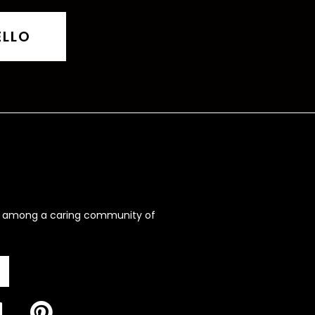
ELLO
k among a caring community of