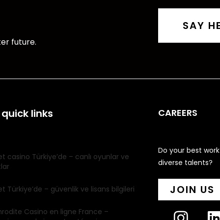
SAY H
er future.
quick links
CAREERS
Do your best wor
et casino Türkiye’de – canlı oyunlar ve
diverse talents?
tlar
JOIN US
et Türkiye’de – güvenlik ve lisans bilgileri
rodite Casino en ligne France –