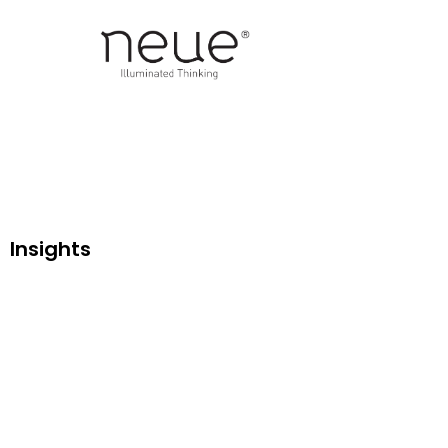
Insights