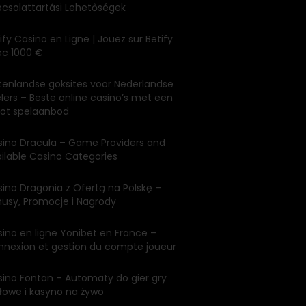
csolattartási Lehetőségek
ify Casino en Ligne | Jouez sur Betify
ec 1000 €
tenlandse goksites voor Nederlandse
lers – Beste online casino’s met een
oot spelaanbod
ino Dracula – Game Providers and
ilable Casino Categories
ino Dragonia z Ofertą na Polskę –
usy, Promocje i Nagrody
ino en ligne Yonibet en France –
nexion et gestion du compte joueur
ino Fontan – Automaty do gier gry
łowe i kasyno na żywo