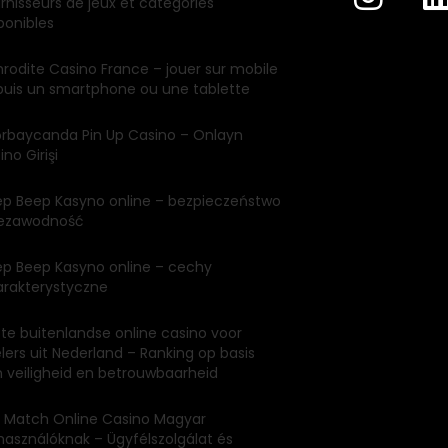
rnisseurs de jeux et catégories
ponibles
rodite Casino France – jouer sur mobile
uis un smartphone ou une tablette
rbaycanda Pin Up Casino – Onlayn
ino Girişi
p Beep Kasyno online – bezpieczeństwo
iezawodność
p Beep Kasyno online – cechy
arakterystyczne
te buitenlandse online casino voor
lers uit Nederland – Ranking op basis
 veiligheid en betrouwbaarheid
 Match Online Casino Magyar
használóknak – Ügyfélszolgálat és