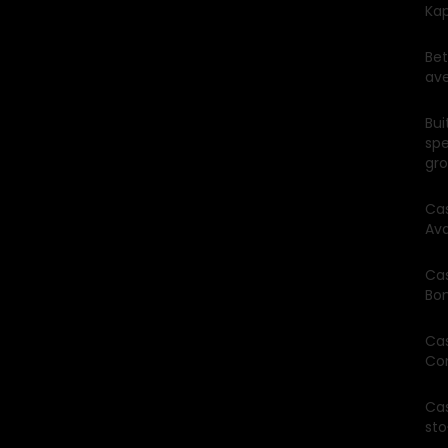
Kap
Bet
av
Bui
spe
gr
Cas
Ava
Cas
Bon
Cas
Con
Cas
sto