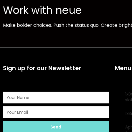
Work with neue
Make bolder choices. Push the status quo. Create bright
Sign up for our Newsletter
Menu 
1xB
slo
1xB
Send
Aph