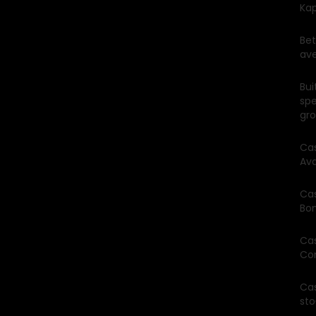
Kap
Bet
av
Bui
spe
gr
Cas
Ava
Cas
Bon
Cas
Con
Cas
sto