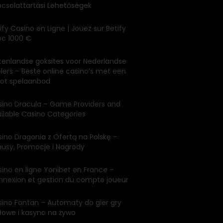
csolattartási Lehetőségek
ify Casino en Ligne | Jouez sur Betify
ec 1000 €
tenlandse goksites voor Nederlandse
lers – Beste online casino’s met een
oot spelaanbod
ino Dracula – Game Providers and
ilable Casino Categories
ino Dragonia z Ofertą na Polskę –
usy, Promocje i Nagrody
ino en ligne Yonibet en France –
nexion et gestion du compte joueur
ino Fontan – Automaty do gier gry
łowe i kasyno na żywo