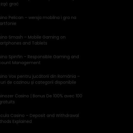
cząć grać
ino Pelican – wersja mobilna i gra na
artfonie
sino Smash – Mobile Gaming on
artphones and Tablets
ino Spinfin – Responsible Gaming and
count Management
ino Vox pentru jucătorii din România –
uri de cazinou și categorii disponibile
inozer Casino | Bonus De 100% avec 100
gratuits
cula Casino – Deposit and Withdrawal
hods Explained