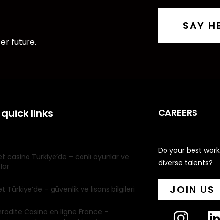
SAY H
er future.
quick links
CAREERS
Do your best wor
et casino Türkiye’de – canlı oyunlar ve
diverse talents?
tlar
JOIN US
et Türkiye’de – güvenlik ve lisans bilgileri
rodite Casino en ligne France –