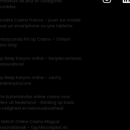
rnisseurs de jeux et catégories
ponibles
rodite Casino France – jouer sur mobile
uis un smartphone ou une tablette
rbaycanda Pin Up Casino – Onlayn
ino Girişi
p Beep Kasyno online – bezpieczeństwo
iezawodność
p Beep Kasyno online – cechy
arakterystyczne
te buitenlandse online casino voor
lers uit Nederland – Ranking op basis
 veiligheid en betrouwbaarheid
 Match Online Casino Magyar
használóknak – Ügyfélszolgálat és