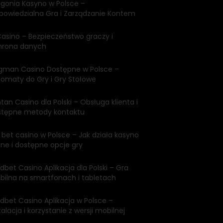
gonia Kasyno w Polsce –
owiedzialna Gra i Zarządzanie Kontem
Casino – Bezpieczeństwo graczy i
hrona danych
agman Casino Dostępne w Polsce –
omaty do Gry i Gry Stołowe
tan Casino dla Polski – Obsługa klienta i
stępne metody kontaktu
bet casino w Polsce – Jak działa kasyno
ine i dostępne opcje gry
dbet Casino Aplikacja dla Polski – Gra
ilna na smartfonach i tabletach
dbet Casino Aplikacja w Polsce –
talacja i korzystanie z wersji mobilnej