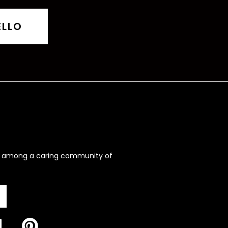
ELLO
k among a caring community of