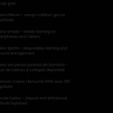
cząć grać
ino Pelican – wersja mobilna i gra na
artfonie
sino Smash – Mobile Gaming on
artphones and Tablets
ino Spinfin – Responsible Gaming and
count Management
ino Vox pentru jucătorii din România –
uri de cazinou și categorii disponibile
inozer Casino | Bonus De 100% avec 100
gratuits
cula Casino – Deposit and Withdrawal
hods Explained