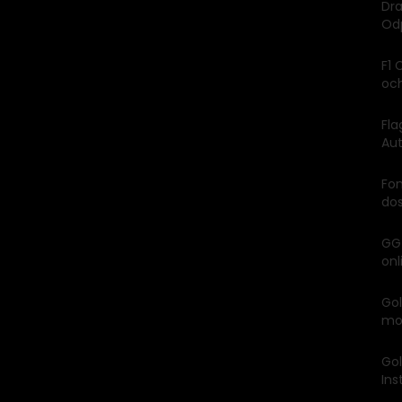
Dra
Odp
F1 
oc
Fl
Aut
Fon
do
GG 
onl
Gol
mob
Gol
Ins