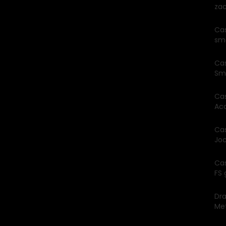
za
Cas
sm
Ca
Sm
Cas
Ac
Cas
Joc
Cas
FS 
Dra
Met