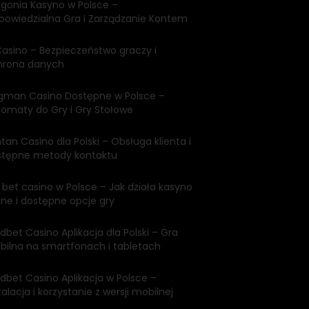
gonia Kasyno w Polsce –
owiedzialna Gra i Zarządzanie Kontem
Casino – Bezpieczeństwo graczy i
hrona danych
agman Casino Dostępne w Polsce –
omaty do Gry i Gry Stołowe
tan Casino dla Polski – Obsługa klienta i
stępne metody kontaktu
bet casino w Polsce – Jak działa kasyno
ine i dostępne opcje gry
dbet Casino Aplikacja dla Polski – Gra
ilna na smartfonach i tabletach
dbet Casino Aplikacja w Polsce –
talacja i korzystanie z wersji mobilnej