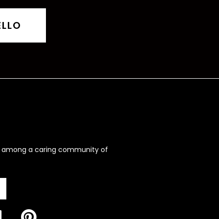
ELLO
k among a caring community of