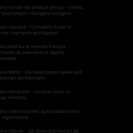
ino Fontan dla polskich graczy – Oferta
r kasynowych i dostępne kategorie
ino LolaJack – Complete Guide to
mes, Payments and Support
ino Mad sur le marché français –
thodes de paiement et dépôts
ponibles
ino Mafia – Die beliebtesten Spiele und
ktionen der Plattform
ino Marsbahis – Sorumlu Oyun ve
sap Yönetimi
ino online stranieri: guida passo passo
a registrazione
ino Pelican – jak działa platforma i jak