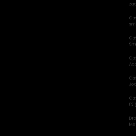
za
Cas
sm
Ca
Sm
Cas
Ac
Cas
Joc
Cas
FS 
Dra
Met