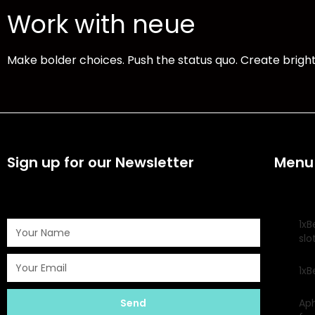
Work with neue
Make bolder choices. Push the status quo. Create bright
Sign up for our Newsletter
Menu 
1xB
slo
1xB
Send
Aph