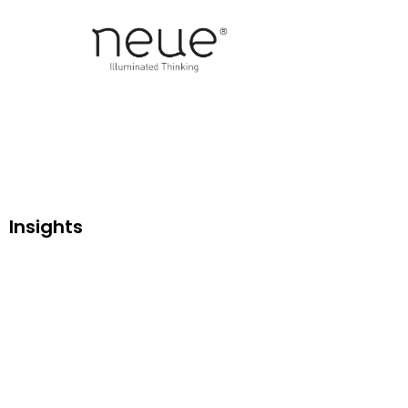
Insights