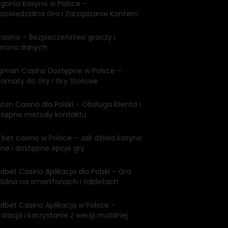
gonia Kasyno w Polsce –
owiedzialna Gra i Zarządzanie Kontem
Casino – Bezpieczeństwo graczy i
hrona danych
agman Casino Dostępne w Polsce –
omaty do Gry i Gry Stołowe
tan Casino dla Polski – Obsługa klienta i
stępne metody kontaktu
bet casino w Polsce – Jak działa kasyno
ine i dostępne opcje gry
dbet Casino Aplikacja dla Polski – Gra
ilna na smartfonach i tabletach
dbet Casino Aplikacja w Polsce –
talacja i korzystanie z wersji mobilnej