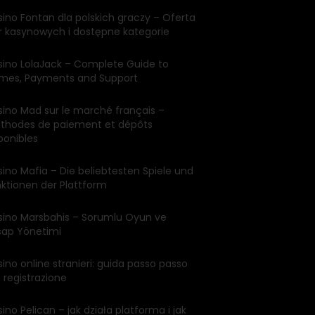
ino Fontan dla polskich graczy – Oferta
r kasynowych i dostępne kategorie
ino LolaJack – Complete Guide to
mes, Payments and Support
ino Mad sur le marché français –
thodes de paiement et dépôts
ponibles
ino Mafia – Die beliebtesten Spiele und
ktionen der Plattform
ino Marsbahis – Sorumlu Oyun ve
sap Yönetimi
ino online stranieri: guida passo passo
a registrazione
ino Pelican – jak działa platforma i jak