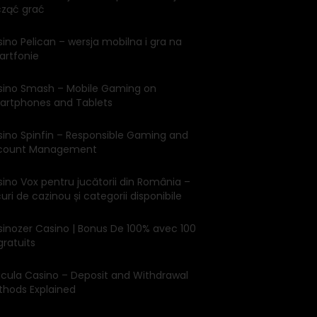
cząć grać
ino Pelican – wersja mobilna i gra na
artfonie
sino Smash – Mobile Gaming on
artphones and Tablets
ino Spinfin – Responsible Gaming and
count Management
ino Vox pentru jucătorii din România –
uri de cazinou și categorii disponibile
inozer Casino | Bonus De 100% avec 100
gratuits
cula Casino – Deposit and Withdrawal
hods Explained