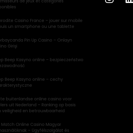
rnisseurs de jeux et catégories
ponibles
rodite Casino France – jouer sur mobile
uis un smartphone ou une tablette
rbaycanda Pin Up Casino – Onlayn
ino Girişi
p Beep Kasyno online – bezpieczeństwo
iezawodność
p Beep Kasyno online – cechy
arakterystyczne
te buitenlandse online casino voor
lers uit Nederland – Ranking op basis
 veiligheid en betrouwbaarheid
 Match Online Casino Magyar
használóknak – Ügyfélszolgálat és