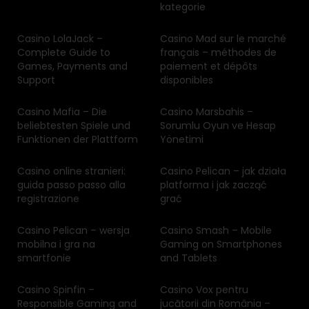
kategorie
Casino LolaJack –
Casino Mad sur le marché
Complete Guide to
français – méthodes de
Games, Payments and
paiement et dépôts
Support
disponibles
Casino Mafia – Die
Casino Marsbahis –
beliebtesten Spiele und
Sorumlu Oyun ve Hesap
Funktionen der Plattform
Yönetimi
Casino online stranieri:
Casino Pelican – jak działa
guida passo passo alla
platforma i jak zacząć
registrazione
grać
Casino Pelican – wersja
Casino Smash – Mobile
mobilna i gra na
Gaming on Smartphones
smartfonie
and Tablets
Casino Spinfin –
Casino Vox pentru
Responsible Gaming and
jucătorii din România –