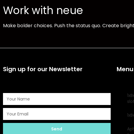
Work with neue
Make bolder choices. Push the status quo. Create bright
Sign up for our Newsletter
Menu 
1xB
slo
1xB
Send
Aph