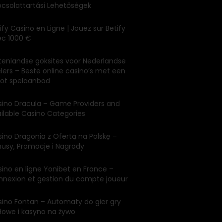
csolattartási Lehetőségek
ify Casino en Ligne | Jouez sur Betify
ec 1000 €
tenlandse goksites voor Nederlandse
lers – Beste online casino’s met een
oot spelaanbod
ino Dracula – Game Providers and
ilable Casino Categories
ino Dragonia z Ofertą na Polskę –
usy, Promocje i Nagrody
ino en ligne Yonibet en France –
nexion et gestion du compte joueur
ino Fontan – Automaty do gier gry
łowe i kasyno na żywo