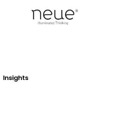
Insights