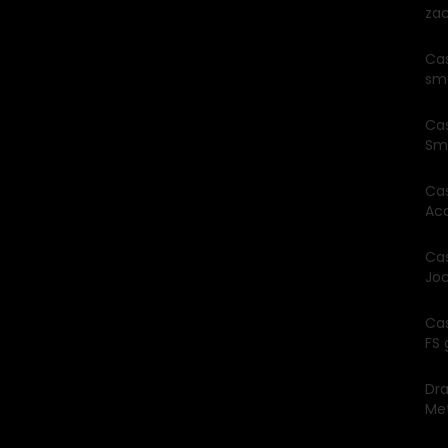
za
Cas
sm
Ca
Sm
Cas
Ac
Cas
Joc
Cas
FS 
Dra
Met