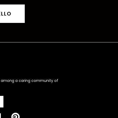
ELLO
k among a caring community of