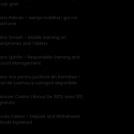
cząć grać
ino Pelican – wersja mobilna i gra na
artfonie
sino Smash – Mobile Gaming on
artphones and Tablets
ino Spinfin – Responsible Gaming and
count Management
ino Vox pentru jucătorii din România –
uri de cazinou și categorii disponibile
inozer Casino | Bonus De 100% avec 100
gratuits
cula Casino – Deposit and Withdrawal
hods Explained