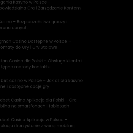
gonia Kasyno w Polsce –
owiedzialna Gra i Zarządzanie Kontem
Casino – Bezpieczeństwo graczy i
hrona danych
agman Casino Dostępne w Polsce –
omaty do Gry i Gry Stołowe
tan Casino dla Polski – Obsługa klienta i
stępne metody kontaktu
bet casino w Polsce – Jak działa kasyno
ine i dostępne opcje gry
dbet Casino Aplikacja dla Polski – Gra
ilna na smartfonach i tabletach
dbet Casino Aplikacja w Polsce –
talacja i korzystanie z wersji mobilnej