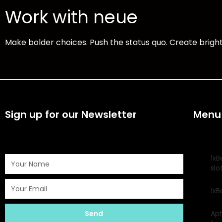
Work with neue
Make bolder choices. Push the status quo. Create bright
Sign up for our Newsletter
Menu 
1xB
slo
1xB
Send
Aph