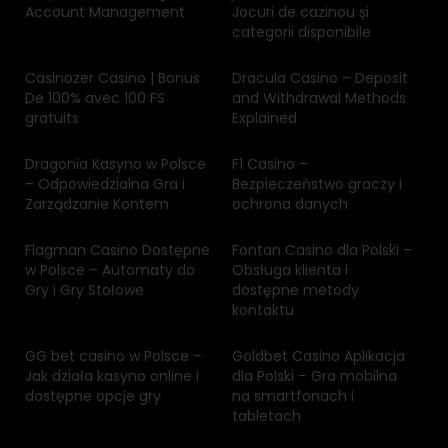
Account Management
Jocuri de cazinou și
categorii disponibile
Casinozer Casino | Bonus
Dracula Casino – Deposit
De 100% avec 100 FS
and Withdrawal Methods
gratuits
Explained
Dragonia Kasyno w Polsce
F1 Casino –
– Odpowiedzialna Gra i
Bezpieczeństwo graczy i
Zarządzanie Kontem
ochrona danych
Flagman Casino Dostępne
Fontan Casino dla Polski –
w Polsce – Automaty do
Obsługa klienta i
Gry i Gry Stołowe
dostępne metody
kontaktu
GG bet casino w Polsce –
Goldbet Casino Aplikacja
Jak działa kasyno online i
dla Polski – Gra mobilna
dostępne opcje gry
na smartfonach i
tabletach