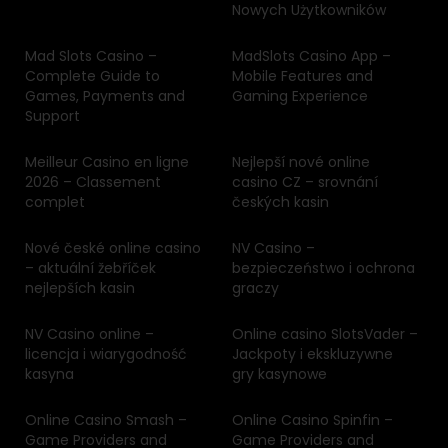
Nowych Użytkowników
Mad Slots Casino –
MadSlots Casino App –
Complete Guide to
Mobile Features and
Games, Payments and
Gaming Experience
Support
Meilleur Casino en ligne
Nejlepší nové online
2026 – Classement
casino CZ – srovnání
complet
českých kasin
Nové české online casino
NV Casino –
– aktuální žebříček
bezpieczeństwo i ochrona
nejlepších kasin
graczy
NV Casino online –
Online casino SlotsVader –
licencja i wiarygodność
Jackpoty i ekskluzywne
kasyna
gry kasynowe
Online Casino Smash –
Online Casino Spinfin –
Game Providers and
Game Providers and