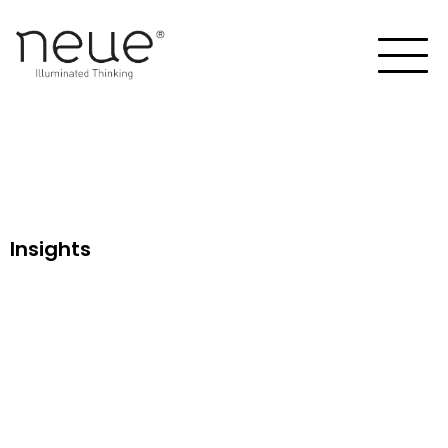
Insights