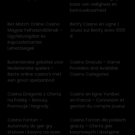
basis van veiligheid en
betrouwbaarheid
Bet Match Online Casino
Betify Casino en Ligne |
Magyar Felhasználóknak –
Jouez sur Betify avec 1000
Ügyfélszolgálat és
€
Kapcsolattartási
Lehetőségek
Buitenlandse goksites voor
Casino Dracula – Game
Nederlandse spelers –
Providers and Available
Beste online casino’s met
Casino Categories
een groot spelaanbod
Casino Dragonia z Ofertą
Casino en ligne Yonibet
na Polskę – Bonusy,
en France – Connexion et
Promocje i Nagrody
gestion du compte joueur
Casino Fontan –
Casino Fontan dla polskich
Automaty do gier gry
graczy – Oferta gier
stołowe i kasyno na żywo
kasynowych i dostępne