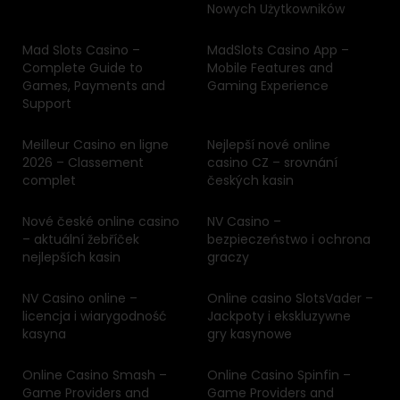
Nowych Użytkowników
Mad Slots Casino –
MadSlots Casino App –
Complete Guide to
Mobile Features and
Games, Payments and
Gaming Experience
Support
Meilleur Casino en ligne
Nejlepší nové online
2026 – Classement
casino CZ – srovnání
complet
českých kasin
Nové české online casino
NV Casino –
– aktuální žebříček
bezpieczeństwo i ochrona
nejlepších kasin
graczy
NV Casino online –
Online casino SlotsVader –
licencja i wiarygodność
Jackpoty i ekskluzywne
kasyna
gry kasynowe
Online Casino Smash –
Online Casino Spinfin –
Game Providers and
Game Providers and