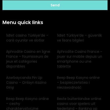
Send
Menu quick links
1xBet casino Türkiye’de –
1xBet Türkiye’de – güvenlik
canlı oyunlar ve slotlar
ve lisans bilgileri
Aphrodite Casino en ligne
Aphrodite Casino France –
France – fournisseurs de
jouer sur mobile depuis un
jeux et catégories
smartphone ou une
disponibles
tablette
Azərbaycanda Pin Up
Beep Beep Kasyno online
Casino – Onlayn Kazino
– bezpieczeństwo i
Girişi
niezawodność
Beep Beep Kasyno online
Beste buitenlandse online
– cechy
casino voor spelers uit
charakterystyczne
Nederland – Ranking op