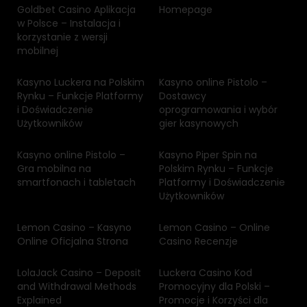
Goldbet Casino Aplikacja
Homepage
w Polsce – Instalacja i
korzystanie z wersji
mobilnej
Kasyno Luckera na Polskim
Kasyno online Pistolo –
Rynku – Funkcje Platformy
Dostawcy
i Doświadczenie
oprogramowania i wybór
Użytkowników
gier kasynowych
Kasyno online Pistolo –
Kasyno Piper Spin na
Gra mobilna na
Polskim Rynku – Funkcje
smartfonach i tabletach
Platformy i Doświadczenie
Użytkowników
Lemon Casino – Kasyno
Lemon Casino – Online
Online Oficjalna Strona
Casino Recenzje
LolaJack Casino – Deposit
Luckera Casino Kod
and Withdrawal Methods
Promocyjny dla Polski –
Explained
Promocje i Korzyści dla