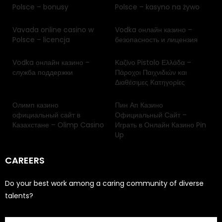
Polsce – bonusy
Polsce – kasyno na żywo
Vavada online casino w
Vodka онлайн казино –
Polsce – licencja
безопасность и лицензия
Vodka онлайн казино –
Καζίνο Pistolo Ελλάδα –
служба поддержки
Πάροχοι Παιχνιδιών και
Διαθέσιμες Κατηγορίες
Олимп казино
Пин Ап Казино
официальный сайт в
Официальный Сайт –
Казахстане – Olimp Casino
Играть в Онлайн Казино Pin
Up
CAREERS
Do your best work among a caring community of diverse
talents?