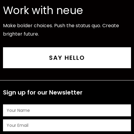
Work with neue
Make bolder choices. Push the status quo. Create
brighter future.
SAY HELLO
Sign up for our Newsletter