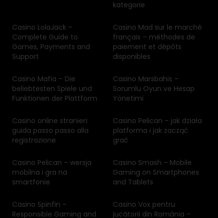
kategorie
Casino LolaJack –
Casino Mad sur le marché
Complete Guide to
français – méthodes de
Games, Payments and
paiement et dépôts
Support
disponibles
Casino Mafia – Die
Casino Marsbahis –
beliebtesten Spiele und
Sorumlu Oyun ve Hesap
Funktionen der Plattform
Yönetimi
Casino online stranieri:
Casino Pelican – jak działa
guida passo passo alla
platforma i jak zacząć
registrazione
grać
Casino Pelican – wersja
Casino Smash – Mobile
mobilna i gra na
Gaming on Smartphones
smartfonie
and Tablets
Casino Spinfin –
Casino Vox pentru
Responsible Gaming and
jucătorii din România –