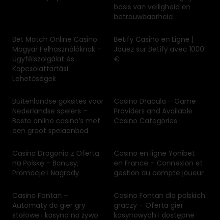
basis van veiligheid en
betrouwbaarheid
Bet Match Online Casino
Betify Casino en Ligne |
Magyar Felhasználóknak –
Jouez sur Betify avec 1000
Ügyfélszolgálat és
€
Kapcsolattartási
Lehetőségek
Buitenlandse goksites voor
Casino Dracula – Game
Nederlandse spelers –
Providers and Available
Beste online casino’s met
Casino Categories
een groot spelaanbod
Casino Dragonia z Ofertą
Casino en ligne Yonibet
na Polskę – Bonusy,
en France – Connexion et
Promocje i Nagrody
gestion du compte joueur
Casino Fontan –
Casino Fontan dla polskich
Automaty do gier gry
graczy – Oferta gier
stołowe i kasyno na żywo
kasynowych i dostępne