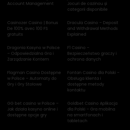
Account Management
Jocuri de cazinou și
categorii disponibile
Casinozer Casino | Bonus
Dracula Casino – Deposit
De 100% avec 100 FS
and Withdrawal Methods
gratuits
Explained
Dragonia Kasyno w Polsce
F1 Casino –
– Odpowiedzialna Gra i
Bezpieczeństwo graczy i
Zarządzanie Kontem
ochrona danych
Flagman Casino Dostępne
Fontan Casino dla Polski –
w Polsce – Automaty do
Obsługa klienta i
Gry i Gry Stołowe
dostępne metody
kontaktu
GG bet casino w Polsce –
Goldbet Casino Aplikacja
Jak działa kasyno online i
dla Polski – Gra mobilna
dostępne opcje gry
na smartfonach i
tabletach