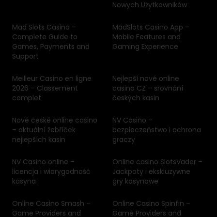
Nowych Użytkowników
Mad Slots Casino –
MadSlots Casino App –
Complete Guide to
Mobile Features and
Games, Payments and
Gaming Experience
Support
Meilleur Casino en ligne
Nejlepší nové online
2026 – Classement
casino CZ – srovnání
complet
českých kasin
Nové české online casino
NV Casino –
– aktuální žebříček
bezpieczeństwo i ochrona
nejlepších kasin
graczy
NV Casino online –
Online casino SlotsVader –
licencja i wiarygodność
Jackpoty i ekskluzywne
kasyna
gry kasynowe
Online Casino Smash –
Online Casino Spinfin –
Game Providers and
Game Providers and