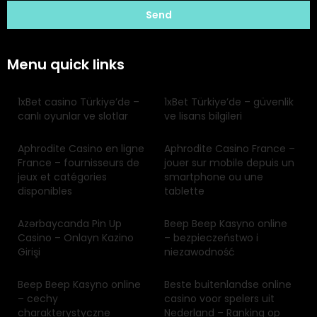
Send
Menu quick links
1xBet casino Türkiye’de –
1xBet Türkiye’de – güvenlik
canlı oyunlar ve slotlar
ve lisans bilgileri
Aphrodite Casino en ligne
Aphrodite Casino France –
France – fournisseurs de
jouer sur mobile depuis un
jeux et catégories
smartphone ou une
disponibles
tablette
Azərbaycanda Pin Up
Beep Beep Kasyno online
Casino – Onlayn Kazino
– bezpieczeństwo i
Girişi
niezawodność
Beep Beep Kasyno online
Beste buitenlandse online
– cechy
casino voor spelers uit
charakterystyczne
Nederland – Ranking op