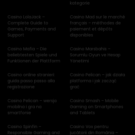
kategorie
Casino LolaJack –
Casino Mad sur le marché
Complete Guide to
français – méthodes de
Games, Payments and
paiement et dépôts
Support
disponibles
Casino Mafia – Die
Casino Marsbahis –
beliebtesten Spiele und
Sorumlu Oyun ve Hesap
Funktionen der Plattform
Yönetimi
Casino online stranieri:
Casino Pelican – jak działa
guida passo passo alla
platforma i jak zacząć
registrazione
grać
Casino Pelican – wersja
Casino Smash – Mobile
mobilna i gra na
Gaming on Smartphones
smartfonie
and Tablets
Casino Spinfin –
Casino Vox pentru
Responsible Gaming and
jucătorii din România –