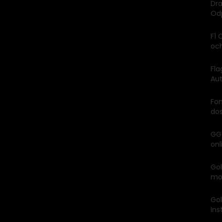
Dra
Odp
F1 
oc
Fl
Aut
Fon
do
GG 
onl
Gol
mob
Gol
Ins