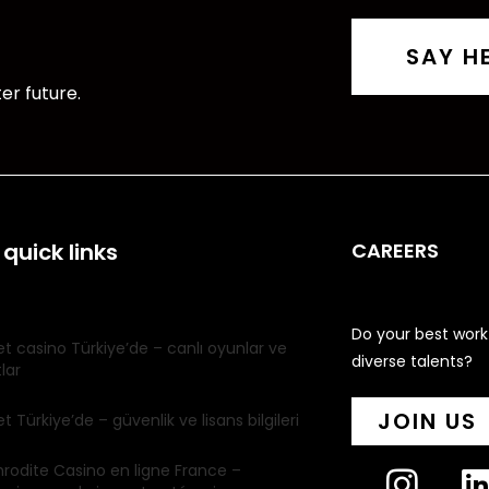
SAY H
er future.
quick links
CAREERS
Do your best wor
et casino Türkiye’de – canlı oyunlar ve
diverse talents?
tlar
JOIN US
et Türkiye’de – güvenlik ve lisans bilgileri
rodite Casino en ligne France –