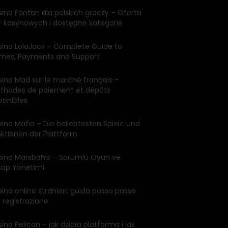
ino Fontan dla polskich graczy – Oferta
r kasynowych i dostępne kategorie
ino LolaJack – Complete Guide to
mes, Payments and Support
ino Mad sur le marché français –
thodes de paiement et dépôts
ponibles
ino Mafia – Die beliebtesten Spiele und
ktionen der Plattform
ino Marsbahis – Sorumlu Oyun ve
sap Yönetimi
ino online stranieri: guida passo passo
a registrazione
ino Pelican – jak działa platforma i jak