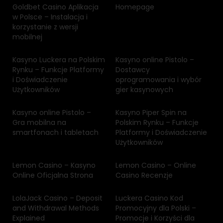
Goldbet Casino Aplikacja
Homepage
w Polsce – Instalacja i
korzystanie z wersji
mobilnej
Kasyno Luckera na Polskim
Kasyno online Pistolo –
Rynku – Funkcje Platformy
Dostawcy
i Doświadczenie
oprogramowania i wybór
Użytkowników
gier kasynowych
Kasyno online Pistolo –
Kasyno Piper Spin na
Gra mobilna na
Polskim Rynku – Funkcje
smartfonach i tabletach
Platformy i Doświadczenie
Użytkowników
Lemon Casino – Kasyno
Lemon Casino – Online
Online Oficjalna Strona
Casino Recenzje
LolaJack Casino – Deposit
Luckera Casino Kod
and Withdrawal Methods
Promocyjny dla Polski –
Explained
Promocje i Korzyści dla