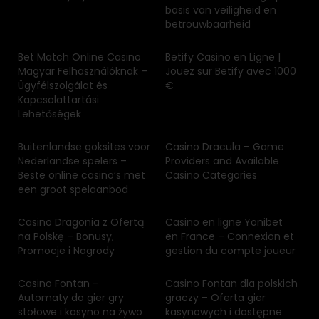
basis van veiligheid en
betrouwbaarheid
Bet Match Online Casino
Betify Casino en Ligne |
Magyar Felhasználóknak –
Jouez sur Betify avec 1000
Ügyfélszolgálat és
€
Kapcsolattartási
Lehetőségek
Buitenlandse goksites voor
Casino Dracula – Game
Nederlandse spelers –
Providers and Available
Beste online casino’s met
Casino Categories
een groot spelaanbod
Casino Dragonia z Ofertą
Casino en ligne Yonibet
na Polskę – Bonusy,
en France – Connexion et
Promocje i Nagrody
gestion du compte joueur
Casino Fontan –
Casino Fontan dla polskich
Automaty do gier gry
graczy – Oferta gier
stołowe i kasyno na żywo
kasynowych i dostępne