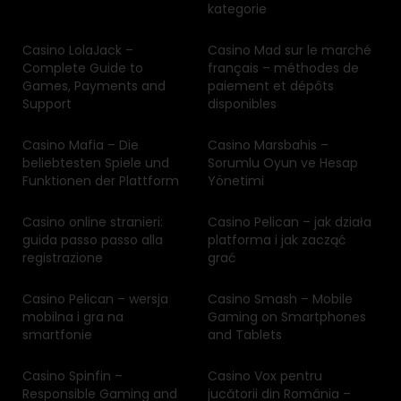
kategorie
Casino LolaJack –
Casino Mad sur le marché
Complete Guide to
français – méthodes de
Games, Payments and
paiement et dépôts
Support
disponibles
Casino Mafia – Die
Casino Marsbahis –
beliebtesten Spiele und
Sorumlu Oyun ve Hesap
Funktionen der Plattform
Yönetimi
Casino online stranieri:
Casino Pelican – jak działa
guida passo passo alla
platforma i jak zacząć
registrazione
grać
Casino Pelican – wersja
Casino Smash – Mobile
mobilna i gra na
Gaming on Smartphones
smartfonie
and Tablets
Casino Spinfin –
Casino Vox pentru
Responsible Gaming and
jucătorii din România –