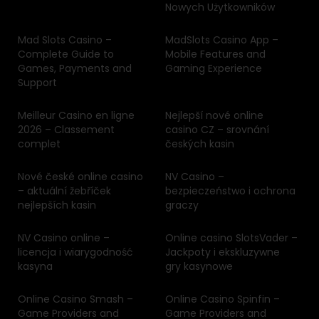
Nowych Użytkowników
Mad Slots Casino –
MadSlots Casino App –
Complete Guide to
Mobile Features and
Games, Payments and
Gaming Experience
Support
Meilleur Casino en ligne
Nejlepší nové online
2026 – Classement
casino CZ – srovnání
complet
českých kasin
Nové české online casino
NV Casino –
– aktuální žebříček
bezpieczeństwo i ochrona
nejlepších kasin
graczy
NV Casino online –
Online casino SlotsVader –
licencja i wiarygodność
Jackpoty i ekskluzywne
kasyna
gry kasynowe
Online Casino Smash –
Online Casino Spinfin –
Game Providers and
Game Providers and