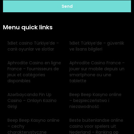
Send
Menu quick links
1xBet casino Türkiye’de –
1xBet Türkiye’de – güvenlik
canlı oyunlar ve slotlar
ve lisans bilgileri
Aphrodite Casino en ligne
Aphrodite Casino France –
France – fournisseurs de
jouer sur mobile depuis un
jeux et catégories
smartphone ou une
disponibles
tablette
Azərbaycanda Pin Up
Beep Beep Kasyno online
Casino – Onlayn Kazino
– bezpieczeństwo i
Girişi
niezawodność
Beep Beep Kasyno online
Beste buitenlandse online
– cechy
casino voor spelers uit
charakterystyczne
Nederland – Ranking op