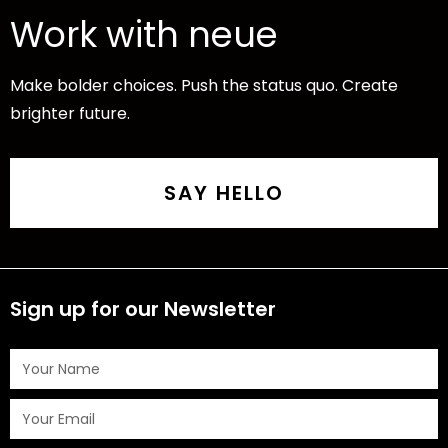
Work with neue
Make bolder choices. Push the status quo. Create
brighter future.
SAY HELLO
Sign up for our Newsletter