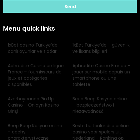
Send
Menu quick links
1xBet casino Türkiye’de –
1xBet Türkiye’de – güvenlik
canlı oyunlar ve slotlar
ve lisans bilgileri
Aphrodite Casino en ligne
Aphrodite Casino France –
France – fournisseurs de
jouer sur mobile depuis un
jeux et catégories
smartphone ou une
disponibles
tablette
Azərbaycanda Pin Up
Beep Beep Kasyno online
Casino – Onlayn Kazino
– bezpieczeństwo i
Girişi
niezawodność
Beep Beep Kasyno online
Beste buitenlandse online
– cechy
casino voor spelers uit
charakterystyczne
Nederland – Ranking op