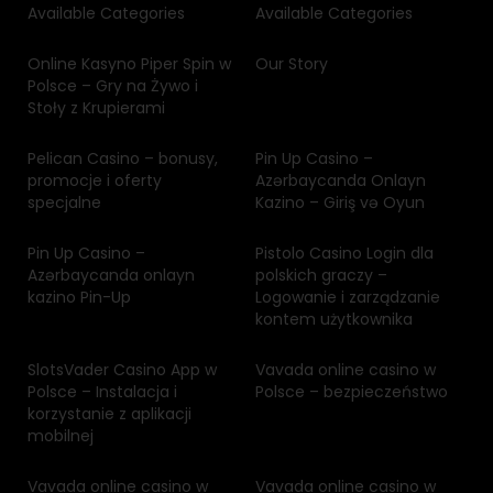
Available Categories
Available Categories
Online Kasyno Piper Spin w
Our Story
Polsce – Gry na Żywo i
Stoły z Krupierami
Pelican Casino – bonusy,
Pin Up Casino –
promocje i oferty
Azərbaycanda Onlayn
specjalne
Kazino – Giriş və Oyun
Pin Up Casino –
Pistolo Casino Login dla
Azərbaycanda onlayn
polskich graczy –
kazino Pin-Up
Logowanie i zarządzanie
kontem użytkownika
SlotsVader Casino App w
Vavada online casino w
Polsce – Instalacja i
Polsce – bezpieczeństwo
korzystanie z aplikacji
mobilnej
Vavada online casino w
Vavada online casino w