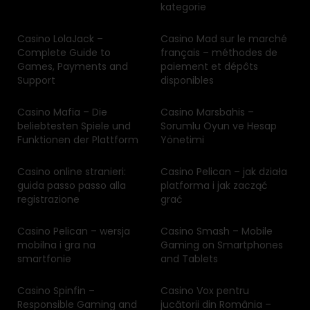
kategorie
Casino LolaJack –
Casino Mad sur le marché
Complete Guide to
français – méthodes de
Games, Payments and
paiement et dépôts
Support
disponibles
Casino Mafia – Die
Casino Marsbahis –
beliebtesten Spiele und
Sorumlu Oyun ve Hesap
Funktionen der Plattform
Yönetimi
Casino online stranieri:
Casino Pelican – jak działa
guida passo passo alla
platforma i jak zacząć
registrazione
grać
Casino Pelican – wersja
Casino Smash – Mobile
mobilna i gra na
Gaming on Smartphones
smartfonie
and Tablets
Casino Spinfin –
Casino Vox pentru
Responsible Gaming and
jucătorii din România –