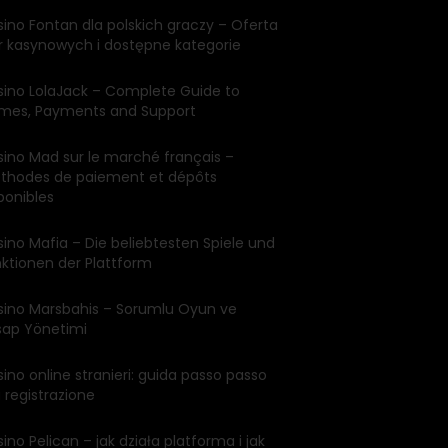
ino Fontan dla polskich graczy – Oferta
r kasynowych i dostępne kategorie
ino LolaJack – Complete Guide to
mes, Payments and Support
ino Mad sur le marché français –
thodes de paiement et dépôts
ponibles
ino Mafia – Die beliebtesten Spiele und
ktionen der Plattform
ino Marsbahis – Sorumlu Oyun ve
sap Yönetimi
ino online stranieri: guida passo passo
a registrazione
ino Pelican – jak działa platforma i jak