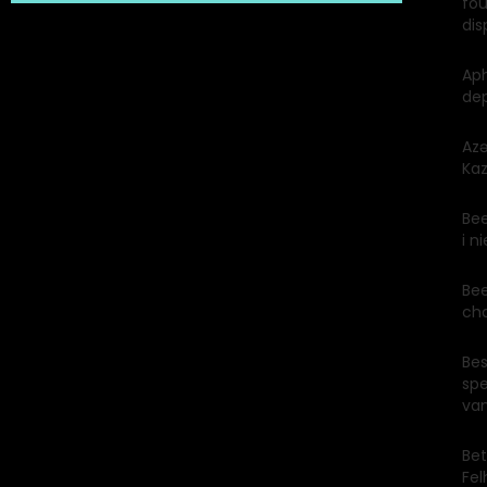
fou
dis
Aph
dep
Azə
Kaz
Bee
i n
Bee
ch
Bes
spe
van
Bet
Fel