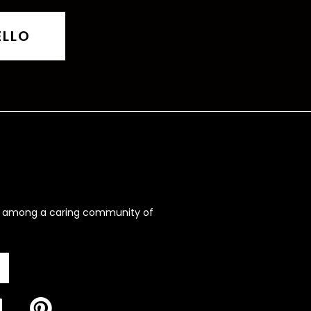
ELLO
k among a caring community of