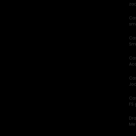
za
Cas
sm
Ca
Sm
Cas
Ac
Cas
Joc
Cas
FS 
Dra
Met