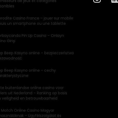
rnisseurs de jeux et catégories
ponibles
rodite Casino France – jouer sur mobile
uis un smartphone ou une tablette
rbaycanda Pin Up Casino – Onlayn
ino Girişi
p Beep Kasyno online – bezpieczeństwo
iezawodność
p Beep Kasyno online – cechy
arakterystyczne
te buitenlandse online casino voor
lers uit Nederland – Ranking op basis
 veiligheid en betrouwbaarheid
 Match Online Casino Magyar
használóknak – Ügyfélszolgálat és