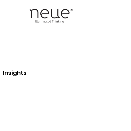
Insights