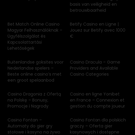
basis van veiligheid en
betrouwbaarheid
Bet Match Online Casino
Betify Casino en Ligne |
Magyar Felhasználóknak –
Jouez sur Betify avec 1000
Ügyfélszolgálat és
€
Kapcsolattartási
Lehetőségek
Buitenlandse goksites voor
Casino Dracula – Game
Nederlandse spelers –
Providers and Available
Beste online casino’s met
Casino Categories
een groot spelaanbod
Casino Dragonia z Ofertą
Casino en ligne Yonibet
na Polskę – Bonusy,
en France – Connexion et
Promocje i Nagrody
gestion du compte joueur
Casino Fontan –
Casino Fontan dla polskich
Automaty do gier gry
graczy – Oferta gier
stołowe i kasyno na żywo
kasynowych i dostępne