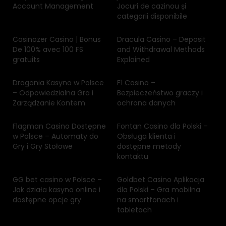
Account Management
Jocuri de cazinou și
categorii disponibile
Casinozer Casino | Bonus
Dracula Casino – Deposit
De 100% avec 100 FS
and Withdrawal Methods
gratuits
Explained
Dragonia Kasyno w Polsce
F1 Casino –
– Odpowiedzialna Gra i
Bezpieczeństwo graczy i
Zarządzanie Kontem
ochrona danych
Flagman Casino Dostępne
Fontan Casino dla Polski –
w Polsce – Automaty do
Obsługa klienta i
Gry i Gry Stołowe
dostępne metody
kontaktu
GG bet casino w Polsce –
Goldbet Casino Aplikacja
Jak działa kasyno online i
dla Polski – Gra mobilna
dostępne opcje gry
na smartfonach i
tabletach