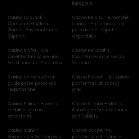
kategorie
Casino LolaJack –
Casino Mad sur le marché
Complete Guide to
français – méthodes de
Games, Payments and
paiement et dépôts
Support
disponibles
Casino Mafia – Die
Casino Marsbahis –
beliebtesten Spiele und
Sorumlu Oyun ve Hesap
Funktionen der Plattform
Yönetimi
Casino online stranieri:
Casino Pelican – jak działa
guida passo passo alla
platforma i jak zacząć
registrazione
grać
Casino Pelican – wersja
Casino Smash – Mobile
mobilna i gra na
Gaming on Smartphones
smartfonie
and Tablets
Casino Spinfin –
Casino Vox pentru
Responsible Gaming and
jucătorii din România –