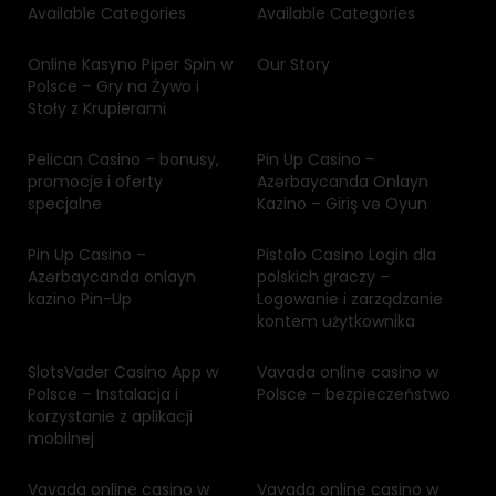
Available Categories
Available Categories
Online Kasyno Piper Spin w
Our Story
Polsce – Gry na Żywo i
Stoły z Krupierami
Pelican Casino – bonusy,
Pin Up Casino –
promocje i oferty
Azərbaycanda Onlayn
specjalne
Kazino – Giriş və Oyun
Pin Up Casino –
Pistolo Casino Login dla
Azərbaycanda onlayn
polskich graczy –
kazino Pin-Up
Logowanie i zarządzanie
kontem użytkownika
SlotsVader Casino App w
Vavada online casino w
Polsce – Instalacja i
Polsce – bezpieczeństwo
korzystanie z aplikacji
mobilnej
Vavada online casino w
Vavada online casino w