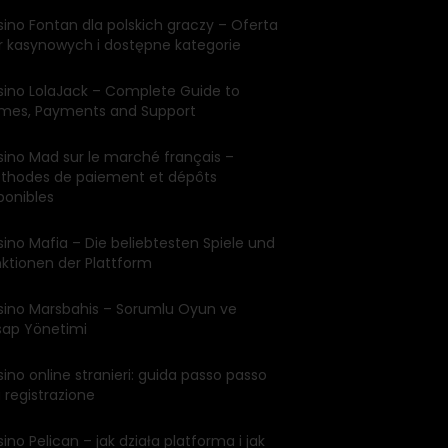
ino Fontan dla polskich graczy – Oferta
r kasynowych i dostępne kategorie
ino LolaJack – Complete Guide to
mes, Payments and Support
ino Mad sur le marché français –
thodes de paiement et dépôts
ponibles
ino Mafia – Die beliebtesten Spiele und
ktionen der Plattform
ino Marsbahis – Sorumlu Oyun ve
sap Yönetimi
ino online stranieri: guida passo passo
a registrazione
ino Pelican – jak działa platforma i jak