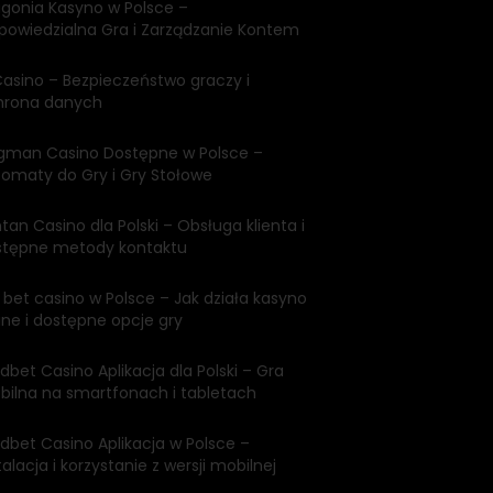
gonia Kasyno w Polsce –
owiedzialna Gra i Zarządzanie Kontem
Casino – Bezpieczeństwo graczy i
hrona danych
agman Casino Dostępne w Polsce –
omaty do Gry i Gry Stołowe
tan Casino dla Polski – Obsługa klienta i
stępne metody kontaktu
bet casino w Polsce – Jak działa kasyno
ine i dostępne opcje gry
dbet Casino Aplikacja dla Polski – Gra
ilna na smartfonach i tabletach
dbet Casino Aplikacja w Polsce –
talacja i korzystanie z wersji mobilnej