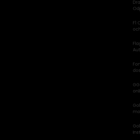
Dra
Odp
F1 
oc
Fl
Aut
Fon
do
GG 
onl
Gol
mob
Gol
Ins