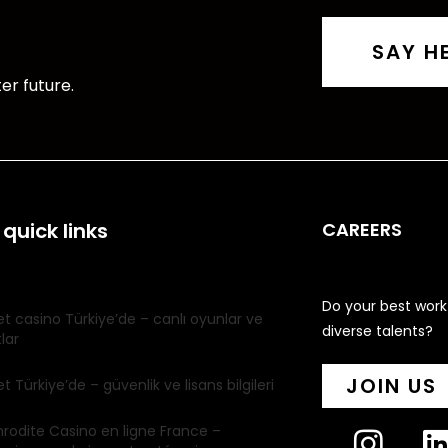
SAY H
er future.
quick links
CAREERS
Do your best wor
et casino Türkiye’de – canlı oyunlar ve
diverse talents?
tlar
JOIN US
et Türkiye’de – güvenlik ve lisans bilgileri
rodite Casino en ligne France –