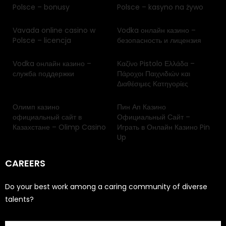
Polsce – bonusy
Polsce – kasyno na żywo
Vavada online casino w
Vodka онлайн казино –
Polsce – licencja
безопасность и лицензия
Vodka онлайн казино –
Καζίνο Pistolo Ελλάδα –
служба поддержки
Πάροχοι Παιχνιδιών και
Διαθέσιμες Κατηγορίες
Олимп казино
Пин Ап Казино
официальный сайт в
Официальный Сайт –
Казахстане – Olimp Casino
Играть в Онлайн Казино Pin
Up
CAREERS
Do your best work among a caring community of diverse
talents?