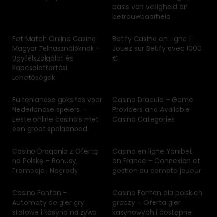
basis van veiligheid en
betrouwbaarheid
Bet Match Online Casino
Betify Casino en Ligne |
Magyar Felhasználóknak –
Jouez sur Betify avec 1000
Ügyfélszolgálat és
€
Kapcsolattartási
Lehetőségek
Buitenlandse goksites voor
Casino Dracula – Game
Nederlandse spelers –
Providers and Available
Beste online casino’s met
Casino Categories
een groot spelaanbod
Casino Dragonia z Ofertą
Casino en ligne Yonibet
na Polskę – Bonusy,
en France – Connexion et
Promocje i Nagrody
gestion du compte joueur
Casino Fontan –
Casino Fontan dla polskich
Automaty do gier gry
graczy – Oferta gier
stołowe i kasyno na żywo
kasynowych i dostępne