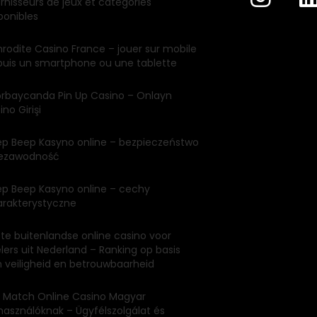
rnisseurs de jeux et catégories
ponibles
rodite Casino France – jouer sur mobile
uis un smartphone ou une tablette
rbaycanda Pin Up Casino – Onlayn
ino Girişi
p Beep Kasyno online – bezpieczeństwo
iezawodność
p Beep Kasyno online – cechy
arakterystyczne
te buitenlandse online casino voor
lers uit Nederland – Ranking op basis
 veiligheid en betrouwbaarheid
 Match Online Casino Magyar
használóknak – Ügyfélszolgálat és