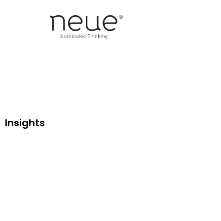
Insights