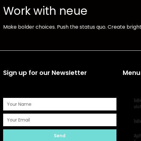
Work with neue
Make bolder choices. Push the status quo. Create bright
Sign up for our Newsletter
Menu 
1xB
slo
1xB
Send
Aph