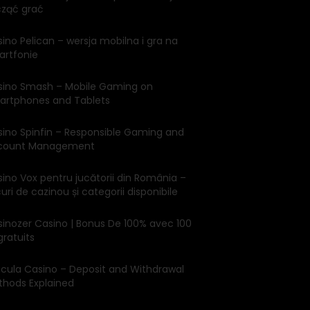
cząć grać
ino Pelican – wersja mobilna i gra na
artfonie
sino Smash – Mobile Gaming on
artphones and Tablets
ino Spinfin – Responsible Gaming and
count Management
ino Vox pentru jucătorii din România –
uri de cazinou și categorii disponibile
inozer Casino | Bonus De 100% avec 100
gratuits
cula Casino – Deposit and Withdrawal
hods Explained