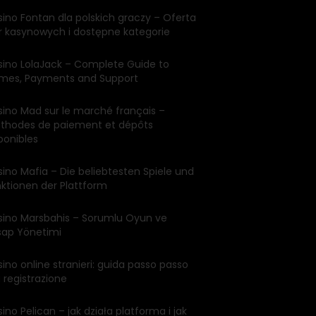
ino Fontan dla polskich graczy – Oferta
r kasynowych i dostępne kategorie
ino LolaJack – Complete Guide to
mes, Payments and Support
ino Mad sur le marché français –
thodes de paiement et dépôts
ponibles
ino Mafia – Die beliebtesten Spiele und
ktionen der Plattform
ino Marsbahis – Sorumlu Oyun ve
sap Yönetimi
ino online stranieri: guida passo passo
a registrazione
ino Pelican – jak działa platforma i jak