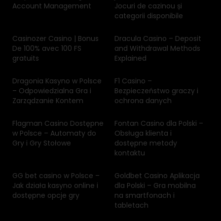
Account Management
Jocuri de cazinou și
categorii disponibile
Casinozer Casino | Bonus
Dracula Casino – Deposit
De 100% avec 100 FS
and Withdrawal Methods
gratuits
Explained
Dragonia Kasyno w Polsce
F1 Casino –
– Odpowiedzialna Gra i
Bezpieczeństwo graczy i
Zarządzanie Kontem
ochrona danych
Flagman Casino Dostępne
Fontan Casino dla Polski –
w Polsce – Automaty do
Obsługa klienta i
Gry i Gry Stołowe
dostępne metody
kontaktu
GG bet casino w Polsce –
Goldbet Casino Aplikacja
Jak działa kasyno online i
dla Polski – Gra mobilna
dostępne opcje gry
na smartfonach i
tabletach