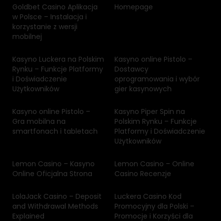
Goldbet Casino Aplikacja
Homepage
w Polsce – Instalacja i
korzystanie z wersji
mobilnej
Kasyno Luckera na Polskim
Kasyno online Pistolo –
Rynku – Funkcje Platformy
Dostawcy
i Doświadczenie
oprogramowania i wybór
Użytkowników
gier kasynowych
Kasyno online Pistolo –
Kasyno Piper Spin na
Gra mobilna na
Polskim Rynku – Funkcje
smartfonach i tabletach
Platformy i Doświadczenie
Użytkowników
Lemon Casino – Kasyno
Lemon Casino – Online
Online Oficjalna Strona
Casino Recenzje
LolaJack Casino – Deposit
Luckera Casino Kod
and Withdrawal Methods
Promocyjny dla Polski –
Explained
Promocje i Korzyści dla