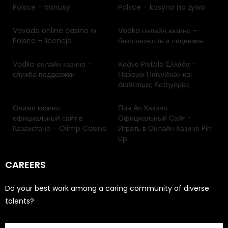
Polsce – bonusy
Polsce – kasyno na żywo
Vavada online casino w
Vodka онлайн казино –
Polsce – licencja
безопасность и лицензия
Vodka онлайн казино –
Καζίνο Pistolo Ελλάδα –
служба поддержки
Πάροχοι Παιχνιδιών και
Διαθέσιμες Κατηγορίες
Олимп казино
Пин Ап Казино
официальный сайт в
Официальный Сайт –
Казахстане – Olimp Casino
Играть в Онлайн Казино Pin
Up
CAREERS
Do your best work among a caring community of diverse
talents?