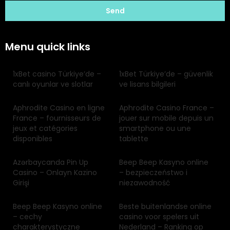
Send
Menu quick links
1xBet casino Türkiye’de –
1xBet Türkiye’de – güvenlik
canlı oyunlar ve slotlar
ve lisans bilgileri
Aphrodite Casino en ligne
Aphrodite Casino France –
France – fournisseurs de
jouer sur mobile depuis un
jeux et catégories
smartphone ou une
disponibles
tablette
Azərbaycanda Pin Up
Beep Beep Kasyno online
Casino – Onlayn Kazino
– bezpieczeństwo i
Girişi
niezawodność
Beep Beep Kasyno online
Beste buitenlandse online
– cechy
casino voor spelers uit
charakterystyczne
Nederland – Ranking op