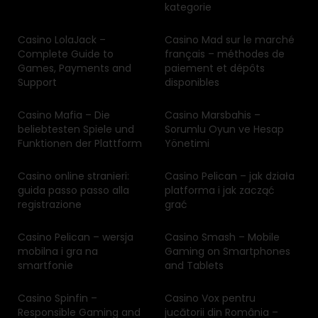
kategorie
Casino LolaJack –
Casino Mad sur le marché
Complete Guide to
français – méthodes de
Games, Payments and
paiement et dépôts
Support
disponibles
Casino Mafia – Die
Casino Marsbahis –
beliebtesten Spiele und
Sorumlu Oyun ve Hesap
Funktionen der Plattform
Yönetimi
Casino online stranieri:
Casino Pelican – jak działa
guida passo passo alla
platforma i jak zacząć
registrazione
grać
Casino Pelican – wersja
Casino Smash – Mobile
mobilna i gra na
Gaming on Smartphones
smartfonie
and Tablets
Casino Spinfin –
Casino Vox pentru
Responsible Gaming and
jucătorii din România –