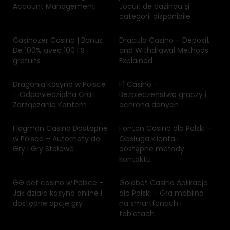
Account Management
Jocuri de cazinou și
categorii disponibile
Casinozer Casino | Bonus
Dracula Casino – Deposit
De 100% avec 100 FS
and Withdrawal Methods
gratuits
Explained
Dragonia Kasyno w Polsce
F1 Casino –
– Odpowiedzialna Gra i
Bezpieczeństwo graczy i
Zarządzanie Kontem
ochrona danych
Flagman Casino Dostępne
Fontan Casino dla Polski –
w Polsce – Automaty do
Obsługa klienta i
Gry i Gry Stołowe
dostępne metody
kontaktu
GG bet casino w Polsce –
Goldbet Casino Aplikacja
Jak działa kasyno online i
dla Polski – Gra mobilna
dostępne opcje gry
na smartfonach i
tabletach