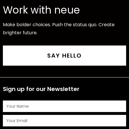
Work with neue
Make bolder choices. Push the status quo. Create
brighter future.
SAY HELLO
Sign up for our Newsletter