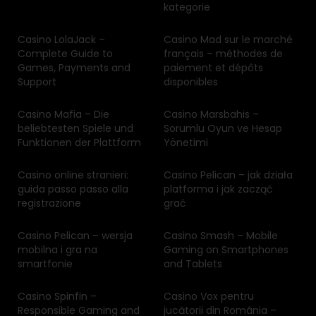
kategorie
Casino LolaJack –
Casino Mad sur le marché
Complete Guide to
français – méthodes de
Games, Payments and
paiement et dépôts
Support
disponibles
Casino Mafia – Die
Casino Marsbahis –
beliebtesten Spiele und
Sorumlu Oyun ve Hesap
Funktionen der Plattform
Yönetimi
Casino online stranieri:
Casino Pelican – jak działa
guida passo passo alla
platforma i jak zacząć
registrazione
grać
Casino Pelican – wersja
Casino Smash – Mobile
mobilna i gra na
Gaming on Smartphones
smartfonie
and Tablets
Casino Spinfin –
Casino Vox pentru
Responsible Gaming and
jucătorii din România –