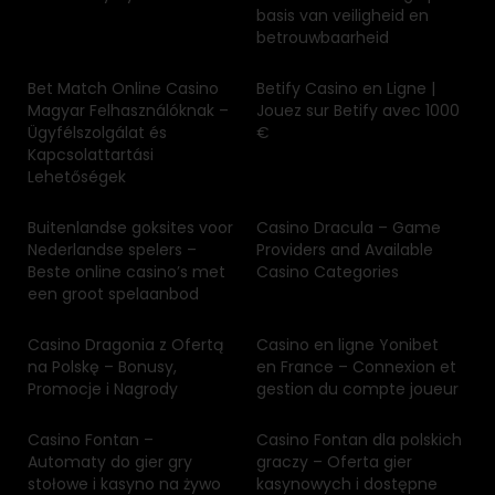
basis van veiligheid en
betrouwbaarheid
Bet Match Online Casino
Betify Casino en Ligne |
Magyar Felhasználóknak –
Jouez sur Betify avec 1000
Ügyfélszolgálat és
€
Kapcsolattartási
Lehetőségek
Buitenlandse goksites voor
Casino Dracula – Game
Nederlandse spelers –
Providers and Available
Beste online casino’s met
Casino Categories
een groot spelaanbod
Casino Dragonia z Ofertą
Casino en ligne Yonibet
na Polskę – Bonusy,
en France – Connexion et
Promocje i Nagrody
gestion du compte joueur
Casino Fontan –
Casino Fontan dla polskich
Automaty do gier gry
graczy – Oferta gier
stołowe i kasyno na żywo
kasynowych i dostępne