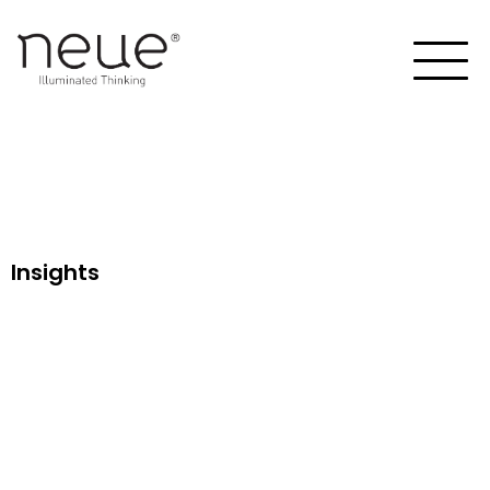
Insights