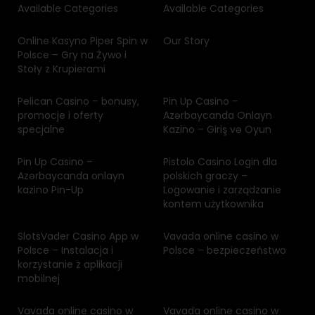
Available Categories
Available Categories
Online Kasyno Piper Spin w
Our Story
Polsce – Gry na Żywo i
Stoły z Krupierami
Pelican Casino – bonusy,
Pin Up Casino –
promocje i oferty
Azərbaycanda Onlayn
specjalne
Kazino – Giriş və Oyun
Pin Up Casino –
Pistolo Casino Login dla
Azərbaycanda onlayn
polskich graczy –
kazino Pin-Up
Logowanie i zarządzanie
kontem użytkownika
SlotsVader Casino App w
Vavada online casino w
Polsce – Instalacja i
Polsce – bezpieczeństwo
korzystanie z aplikacji
mobilnej
Vavada online casino w
Vavada online casino w