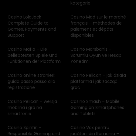
kategorie
Casino LolaJack –
Casino Mad sur le marché
Complete Guide to
français – méthodes de
Games, Payments and
paiement et dépôts
Support
disponibles
Casino Mafia – Die
Casino Marsbahis –
beliebtesten Spiele und
Sorumlu Oyun ve Hesap
Funktionen der Plattform
Yönetimi
Casino online stranieri:
Casino Pelican – jak działa
guida passo passo alla
platforma i jak zacząć
registrazione
grać
Casino Pelican – wersja
Casino Smash – Mobile
mobilna i gra na
Gaming on Smartphones
smartfonie
and Tablets
Casino Spinfin –
Casino Vox pentru
Responsible Gaming and
jucătorii din România –