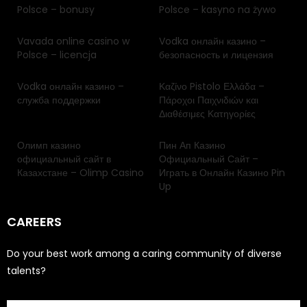
Polsce – bonusy
Polsce – kasyno na żywo
Vavada online casino w
Vodka онлайн казино –
Polsce – licencja
безопасность и лицензия
Vodka онлайн казино –
Καζίνο Pistolo Ελλάδα –
служба поддержки
Πάροχοι Παιχνιδιών και
Διαθέσιμες Κατηγορίες
Олимп казино
Пин Ап Казино
официальный сайт в
Официальный Сайт –
Казахстане – Olimp Casino
Играть в Онлайн Казино Pin
Up
CAREERS
Do your best work among a caring community of diverse
talents?