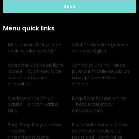
Send
Menu quick links
1xBet casino Türkiye’de –
1xBet Türkiye’de – güvenlik
canlı oyunlar ve slotlar
ve lisans bilgileri
Aphrodite Casino en ligne
Aphrodite Casino France –
France – fournisseurs de
jouer sur mobile depuis un
jeux et catégories
smartphone ou une
disponibles
tablette
Azərbaycanda Pin Up
Beep Beep Kasyno online
Casino – Onlayn Kazino
– bezpieczeństwo i
Girişi
niezawodność
Beep Beep Kasyno online
Beste buitenlandse online
– cechy
casino voor spelers uit
charakterystyczne
Nederland – Ranking op