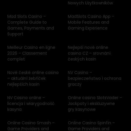
Nowych Użytkowników
Mad Slots Casino –
MadSlots Casino App –
Complete Guide to
Mobile Features and
Games, Payments and
Gaming Experience
Support
Meilleur Casino en ligne
Nejlepší nové online
2026 – Classement
casino CZ – srovnání
complet
českých kasin
Nové české online casino
NV Casino –
– aktuální žebříček
bezpieczeństwo i ochrona
nejlepších kasin
graczy
NV Casino online –
Online casino SlotsVader –
licencja i wiarygodność
Jackpoty i ekskluzywne
kasyna
gry kasynowe
Online Casino Smash –
Online Casino Spinfin –
Game Providers and
Game Providers and