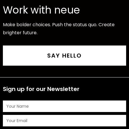
Work with neue
Make bolder choices. Push the status quo. Create
brighter future.
SAY HELLO
Sign up for our Newsletter