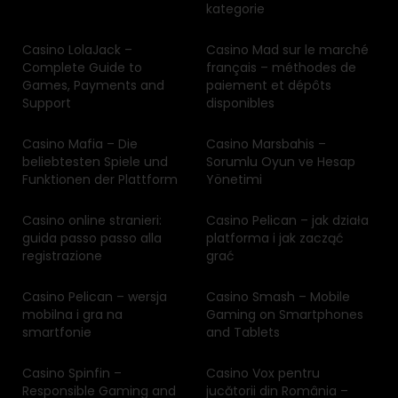
kategorie
Casino LolaJack –
Casino Mad sur le marché
Complete Guide to
français – méthodes de
Games, Payments and
paiement et dépôts
Support
disponibles
Casino Mafia – Die
Casino Marsbahis –
beliebtesten Spiele und
Sorumlu Oyun ve Hesap
Funktionen der Plattform
Yönetimi
Casino online stranieri:
Casino Pelican – jak działa
guida passo passo alla
platforma i jak zacząć
registrazione
grać
Casino Pelican – wersja
Casino Smash – Mobile
mobilna i gra na
Gaming on Smartphones
smartfonie
and Tablets
Casino Spinfin –
Casino Vox pentru
Responsible Gaming and
jucătorii din România –