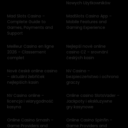
Nowych Użytkowników
Mad Slots Casino –
MadSlots Casino App –
Complete Guide to
Mobile Features and
Games, Payments and
Gaming Experience
Support
Meilleur Casino en ligne
Nejlepší nové online
2026 – Classement
casino CZ – srovnání
complet
českých kasin
Nové české online casino
NV Casino –
– aktuální žebříček
bezpieczeństwo i ochrona
nejlepších kasin
graczy
NV Casino online –
Online casino SlotsVader –
licencja i wiarygodność
Jackpoty i ekskluzywne
kasyna
gry kasynowe
Online Casino Smash –
Online Casino Spinfin –
Game Providers and
Game Providers and