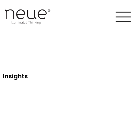
Insights