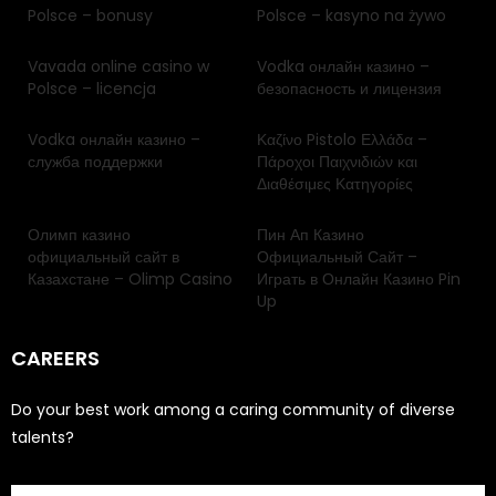
Polsce – bonusy
Polsce – kasyno na żywo
Vavada online casino w
Vodka онлайн казино –
Polsce – licencja
безопасность и лицензия
Vodka онлайн казино –
Καζίνο Pistolo Ελλάδα –
служба поддержки
Πάροχοι Παιχνιδιών και
Διαθέσιμες Κατηγορίες
Олимп казино
Пин Ап Казино
официальный сайт в
Официальный Сайт –
Казахстане – Olimp Casino
Играть в Онлайн Казино Pin
Up
CAREERS
Do your best work among a caring community of diverse
talents?