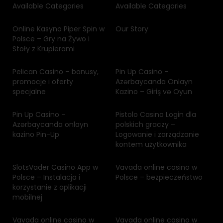
Available Categories
Available Categories
Online Kasyno Piper Spin w
Our Story
Polsce – Gry na Żywo i
Stoły z Krupierami
Pelican Casino – bonusy,
Pin Up Casino –
promocje i oferty
Azərbaycanda Onlayn
specjalne
Kazino – Giriş və Oyun
Pin Up Casino –
Pistolo Casino Login dla
Azərbaycanda onlayn
polskich graczy –
kazino Pin-Up
Logowanie i zarządzanie
kontem użytkownika
SlotsVader Casino App w
Vavada online casino w
Polsce – Instalacja i
Polsce – bezpieczeństwo
korzystanie z aplikacji
mobilnej
Vavada online casino w
Vavada online casino w