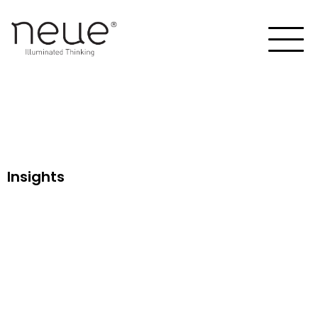
Insights