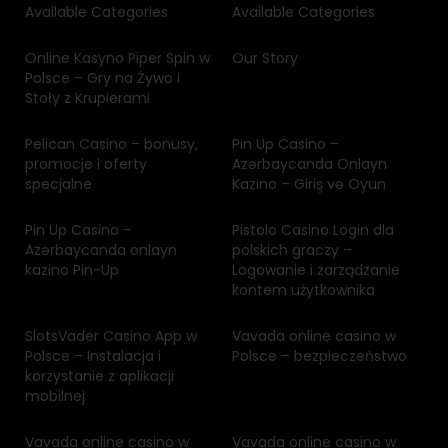
Available Categories
Available Categories
Online Kasyno Piper Spin w
Our Story
Polsce – Gry na Żywo i
Stoły z Krupierami
Pelican Casino – bonusy,
Pin Up Casino –
promocje i oferty
Azərbaycanda Onlayn
specjalne
Kazino – Giriş və Oyun
Pin Up Casino –
Pistolo Casino Login dla
Azərbaycanda onlayn
polskich graczy –
kazino Pin-Up
Logowanie i zarządzanie
kontem użytkownika
SlotsVader Casino App w
Vavada online casino w
Polsce – Instalacja i
Polsce – bezpieczeństwo
korzystanie z aplikacji
mobilnej
Vavada online casino w
Vavada online casino w