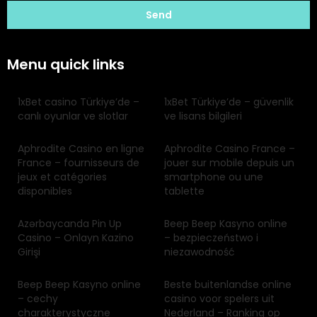
Send
Menu quick links
1xBet casino Türkiye’de –
1xBet Türkiye’de – güvenlik
canlı oyunlar ve slotlar
ve lisans bilgileri
Aphrodite Casino en ligne
Aphrodite Casino France –
France – fournisseurs de
jouer sur mobile depuis un
jeux et catégories
smartphone ou une
disponibles
tablette
Azərbaycanda Pin Up
Beep Beep Kasyno online
Casino – Onlayn Kazino
– bezpieczeństwo i
Girişi
niezawodność
Beep Beep Kasyno online
Beste buitenlandse online
– cechy
casino voor spelers uit
charakterystyczne
Nederland – Ranking op