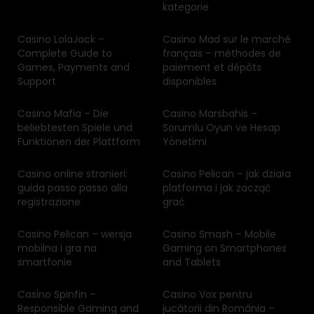
kategorie
Casino LolaJack –
Casino Mad sur le marché
Complete Guide to
français – méthodes de
Games, Payments and
paiement et dépôts
Support
disponibles
Casino Mafia – Die
Casino Marsbahis –
beliebtesten Spiele und
Sorumlu Oyun ve Hesap
Funktionen der Plattform
Yönetimi
Casino online stranieri:
Casino Pelican – jak działa
guida passo passo alla
platforma i jak zacząć
registrazione
grać
Casino Pelican – wersja
Casino Smash – Mobile
mobilna i gra na
Gaming on Smartphones
smartfonie
and Tablets
Casino Spinfin –
Casino Vox pentru
Responsible Gaming and
jucătorii din România –