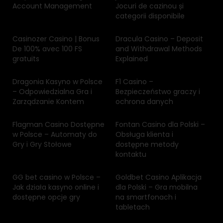
Account Management
Jocuri de cazinou și
categorii disponibile
Casinozer Casino | Bonus
Dracula Casino – Deposit
De 100% avec 100 FS
and Withdrawal Methods
gratuits
Explained
Dragonia Kasyno w Polsce
F1 Casino –
– Odpowiedzialna Gra i
Bezpieczeństwo graczy i
Zarządzanie Kontem
ochrona danych
Flagman Casino Dostępne
Fontan Casino dla Polski –
w Polsce – Automaty do
Obsługa klienta i
Gry i Gry Stołowe
dostępne metody
kontaktu
GG bet casino w Polsce –
Goldbet Casino Aplikacja
Jak działa kasyno online i
dla Polski – Gra mobilna
dostępne opcje gry
na smartfonach i
tabletach