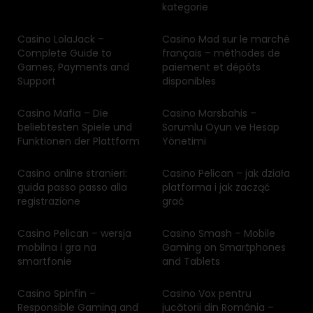
kategorie
Casino LolaJack –
Casino Mad sur le marché
Complete Guide to
français – méthodes de
Games, Payments and
paiement et dépôts
Support
disponibles
Casino Mafia – Die
Casino Marsbahis –
beliebtesten Spiele und
Sorumlu Oyun ve Hesap
Funktionen der Plattform
Yönetimi
Casino online stranieri:
Casino Pelican – jak działa
guida passo passo alla
platforma i jak zacząć
registrazione
grać
Casino Pelican – wersja
Casino Smash – Mobile
mobilna i gra na
Gaming on Smartphones
smartfonie
and Tablets
Casino Spinfin –
Casino Vox pentru
Responsible Gaming and
jucătorii din România –