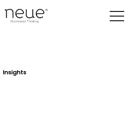
Insights