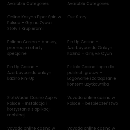
Available Categories
Available Categories
Online Kasyno Piper Spin w
Our Story
Polsce – Gry na Żywo i
Stoły z Krupierami
Pelican Casino – bonusy,
Pin Up Casino –
promocje i oferty
Azərbaycanda Onlayn
specjalne
Kazino – Giriş və Oyun
Pin Up Casino –
Pistolo Casino Login dla
Azərbaycanda onlayn
polskich graczy –
kazino Pin-Up
Logowanie i zarządzanie
kontem użytkownika
SlotsVader Casino App w
Vavada online casino w
Polsce – Instalacja i
Polsce – bezpieczeństwo
korzystanie z aplikacji
mobilnej
Vavada online casino w
Vavada online casino w