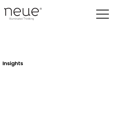
Insights