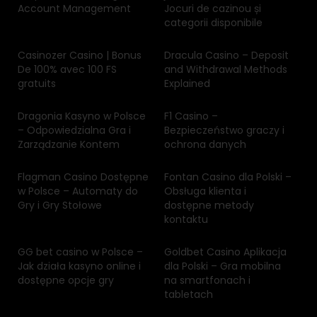
Account Management
Jocuri de cazinou și
categorii disponibile
Casinozer Casino | Bonus
Dracula Casino – Deposit
De 100% avec 100 FS
and Withdrawal Methods
gratuits
Explained
Dragonia Kasyno w Polsce
F1 Casino –
– Odpowiedzialna Gra i
Bezpieczeństwo graczy i
Zarządzanie Kontem
ochrona danych
Flagman Casino Dostępne
Fontan Casino dla Polski –
w Polsce – Automaty do
Obsługa klienta i
Gry i Gry Stołowe
dostępne metody
kontaktu
GG bet casino w Polsce –
Goldbet Casino Aplikacja
Jak działa kasyno online i
dla Polski – Gra mobilna
dostępne opcje gry
na smartfonach i
tabletach