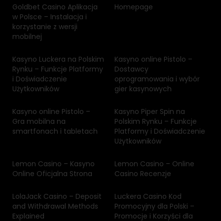
Goldbet Casino Aplikacja
Homepage
w Polsce – Instalacja i
korzystanie z wersji
mobilnej
Kasyno Luckera na Polskim
Kasyno online Pistolo –
Rynku – Funkcje Platformy
Dostawcy
i Doświadczenie
oprogramowania i wybór
Użytkowników
gier kasynowych
Kasyno online Pistolo –
Kasyno Piper Spin na
Gra mobilna na
Polskim Rynku – Funkcje
smartfonach i tabletach
Platformy i Doświadczenie
Użytkowników
Lemon Casino – Kasyno
Lemon Casino – Online
Online Oficjalna Strona
Casino Recenzje
LolaJack Casino – Deposit
Luckera Casino Kod
and Withdrawal Methods
Promocyjny dla Polski –
Explained
Promocje i Korzyści dla