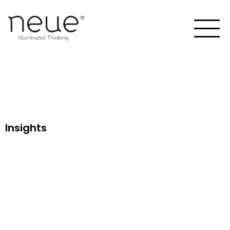
Insights