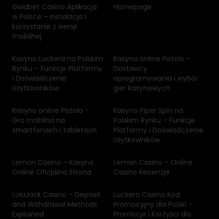
Goldbet Casino Aplikacja
Homepage
w Polsce – Instalacja i
korzystanie z wersji
mobilnej
Kasyno Luckera na Polskim
Kasyno online Pistolo –
Rynku – Funkcje Platformy
Dostawcy
i Doświadczenie
oprogramowania i wybór
Użytkowników
gier kasynowych
Kasyno online Pistolo –
Kasyno Piper Spin na
Gra mobilna na
Polskim Rynku – Funkcje
smartfonach i tabletach
Platformy i Doświadczenie
Użytkowników
Lemon Casino – Kasyno
Lemon Casino – Online
Online Oficjalna Strona
Casino Recenzje
LolaJack Casino – Deposit
Luckera Casino Kod
and Withdrawal Methods
Promocyjny dla Polski –
Explained
Promocje i Korzyści dla