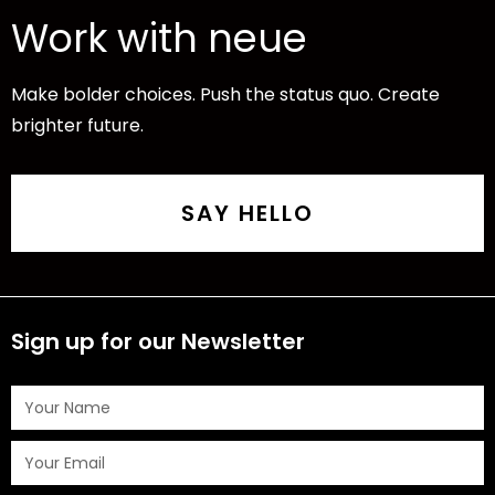
Work with neue
Make bolder choices. Push the status quo. Create
brighter future.
SAY HELLO
Sign up for our Newsletter