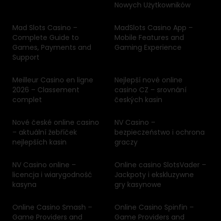
Nowych Użytkowników
Mad Slots Casino –
MadSlots Casino App –
Complete Guide to
Mobile Features and
Games, Payments and
Gaming Experience
Support
Meilleur Casino en ligne
Nejlepší nové online
2026 – Classement
casino CZ – srovnání
complet
českých kasin
Nové české online casino
NV Casino –
– aktuální žebříček
bezpieczeństwo i ochrona
nejlepších kasin
graczy
NV Casino online –
Online casino SlotsVader –
licencja i wiarygodność
Jackpoty i ekskluzywne
kasyna
gry kasynowe
Online Casino Smash –
Online Casino Spinfin –
Game Providers and
Game Providers and