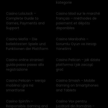
kategorie
Casino LolaJack –
Casino Mad sur le marché
Complete Guide to
français – méthodes de
Games, Payments and
paiement et dépôts
Support
disponibles
Casino Mafia – Die
Casino Marsbahis –
beliebtesten Spiele und
Sorumlu Oyun ve Hesap
Funktionen der Plattform
Yönetimi
Casino online stranieri:
Casino Pelican – jak działa
guida passo passo alla
platforma i jak zacząć
registrazione
grać
Casino Pelican – wersja
Casino Smash – Mobile
mobilna i gra na
Gaming on Smartphones
smartfonie
and Tablets
Casino Spinfin –
Casino Vox pentru
Responsible Gaming and
jucătorii din România –