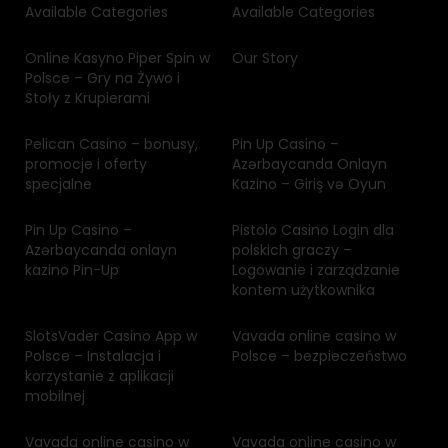
Available Categories
Available Categories
Online Kasyno Piper Spin w
Our Story
Polsce – Gry na Żywo i
Stoły z Krupierami
Pelican Casino – bonusy,
Pin Up Casino –
promocje i oferty
Azərbaycanda Onlayn
specjalne
Kazino – Giriş və Oyun
Pin Up Casino –
Pistolo Casino Login dla
Azərbaycanda onlayn
polskich graczy –
kazino Pin-Up
Logowanie i zarządzanie
kontem użytkownika
SlotsVader Casino App w
Vavada online casino w
Polsce – Instalacja i
Polsce – bezpieczeństwo
korzystanie z aplikacji
mobilnej
Vavada online casino w
Vavada online casino w