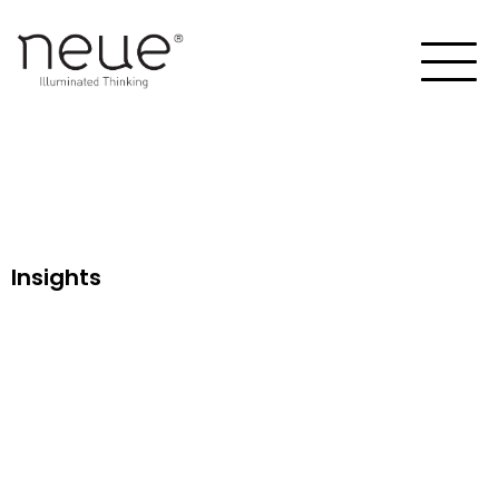
Insights