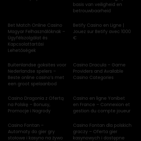
basis van veiligheid en
betrouwbaarheid
Bet Match Online Casino
Betify Casino en Ligne |
Magyar Felhasználóknak –
Jouez sur Betify avec 1000
Ügyfélszolgálat és
€
Kapcsolattartási
Lehetőségek
Buitenlandse goksites voor
Casino Dracula – Game
Nederlandse spelers –
Providers and Available
Beste online casino’s met
Casino Categories
een groot spelaanbod
Casino Dragonia z Ofertą
Casino en ligne Yonibet
na Polskę – Bonusy,
en France – Connexion et
Promocje i Nagrody
gestion du compte joueur
Casino Fontan –
Casino Fontan dla polskich
Automaty do gier gry
graczy – Oferta gier
stołowe i kasyno na żywo
kasynowych i dostępne