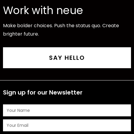
Work with neue
Make bolder choices. Push the status quo. Create
brighter future.
SAY HELLO
Sign up for our Newsletter