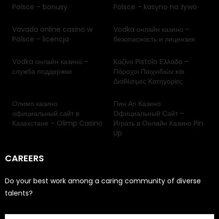
Polsce – bonusy
Polsce – kasyno na żywo
Vavada online casino w
Vodka онлайн казино –
Polsce – licencja
безопасность и лицензия
Vodka онлайн казино –
Καζίνο Pistolo Ελλάδα –
служба поддержки
Πάροχοι Παιχνιδιών και
Διαθέσιμες Κατηγορίες
Олимп казино
Пин Ап Казино
официальный сайт в
Официальный Сайт –
Казахстане – Olimp Casino
Играть в Онлайн Казино Pin
Up
CAREERS
Do your best work among a caring community of diverse
talents?