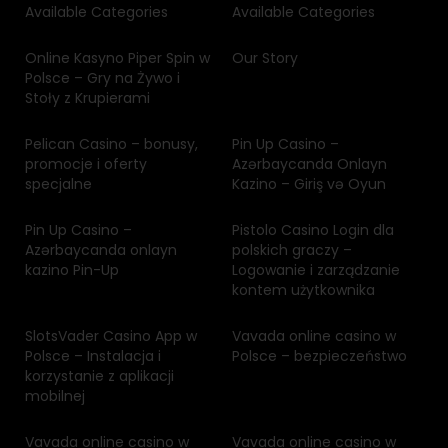
Available Categories
Available Categories
Online Kasyno Piper Spin w
Our Story
Polsce – Gry na Żywo i
Stoły z Krupierami
Pelican Casino – bonusy,
Pin Up Casino –
promocje i oferty
Azərbaycanda Onlayn
specjalne
Kazino – Giriş və Oyun
Pin Up Casino –
Pistolo Casino Login dla
Azərbaycanda onlayn
polskich graczy –
kazino Pin-Up
Logowanie i zarządzanie
kontem użytkownika
SlotsVader Casino App w
Vavada online casino w
Polsce – Instalacja i
Polsce – bezpieczeństwo
korzystanie z aplikacji
mobilnej
Vavada online casino w
Vavada online casino w