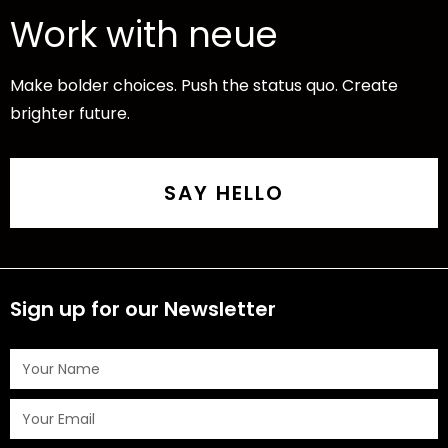
Work with neue
Make bolder choices. Push the status quo. Create
brighter future.
SAY HELLO
Sign up for our Newsletter